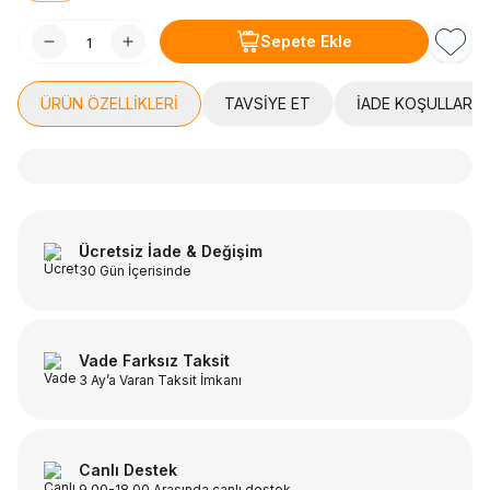
Sepete Ekle
Favori
ÜRÜN ÖZELLIKLERI
TAVSIYE ET
İADE KOŞULLARI
Ücretsiz İade & Değişim
30 Gün İçerisinde
Vade Farksız Taksit
3 Ay’a Varan Taksit İmkanı
Canlı Destek
9.00-18.00 Arasında canlı destek