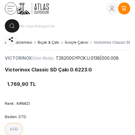
Kayıt Ol
vey
Sepe
Paylaş
Kamp Malzemesi
Bıçak & Çakı
İsviçre Çakısı
Victorinox Classic SD 
VICTORINOX
Ürün Kodu:
T28200GYPCK.U.0138|000.008
Victorinox Classic SD Çakı 0.6223.G
1.769,90
TL
Renk :
KIRMIZI
Beden:
STD
STD