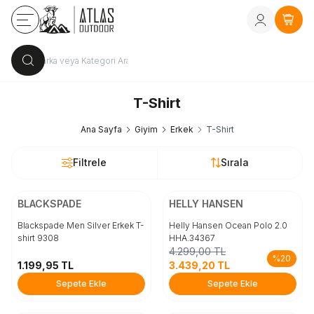
Kayıt Ol
vey
Sepe
T-Shirt
Ana Sayfa
Giyim
Erkek
T-Shirt
Filtrele
Sırala
ÜCRETSİZ KARGO
ÜCRETSİZ KARGO
Beden
Beden
BLACKSPADE
HELLY HANSEN
900
920
940
L
960
M
98
Blackspade Men Silver Erkek T-
Helly Hansen Ocean Polo 2.0
shirt 9308
HHA.34367
4.299,00
TL
Sepete Ekle
Sepete Ekle
%
20
1.199,95
TL
3.439,20
TL
Sepete Ekle
Sepete Ekle