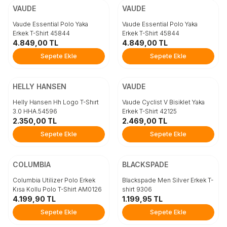
Beden
Beden
VAUDE
VAUDE
L
M
S
L
XL
M
XX
Vaude Essential Polo Yaka
Vaude Essential Polo Yaka
Erkek T-Shirt 45844
Erkek T-Shirt 45844
4.849,00
TL
4.849,00
TL
Sepete Ekle
Sepete Ekle
Sepete Ekle
Sepete Ekle
ÜCRETSİZ KARGO
ÜCRETSİZ KARGO
Beden
Beden
HELLY HANSEN
VAUDE
L
M
S
L
XL
M
XX
Helly Hansen Hh Logo T-Shırt
Vaude Cyclist V Bisiklet Yaka
3.0 HHA.54596
Erkek T-Shirt 42125
2.350,00
TL
2.469,00
TL
Sepete Ekle
Sepete Ekle
Sepete Ekle
Sepete Ekle
ÜCRETSİZ KARGO
ÜCRETSİZ KARGO
Beden
Beden
COLUMBIA
BLACKSPADE
L
M
S
900
XL
920
XX
Columbia Utilizer Polo Erkek
Blackspade Men Silver Erkek T-
Kısa Kollu Polo T-Shirt AM0126
shirt 9306
4.199,90
TL
1.199,95
TL
Sepete Ekle
Sepete Ekle
Sepete Ekle
Sepete Ekle
ÜCRETSİZ KARGO
ÜCRETSİZ KARGO