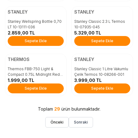
ÜCRETSİZ KARGO
ÜCRETSİZ KARGO
Beden
Beden
STANLEY
STANLEY
STD
STD
Stanley Wellspring Bottle 0,70
Stanley Classic 2.3 L Termos
LT 10-13111-036
10-07935-045
2.859,00
TL
5.329,00
TL
Sepete Ekle
Sepete Ekle
Sepete Ekle
Sepete Ekle
ÜCRETSİZ KARGO
ÜCRETSİZ KARGO
Beden
Beden
THERMOS
STANLEY
STD
STD
Thermos FBB-750 Light &
Stanley Classic 1 Litre Vakumlu
Compact 0.75L Midnight Red
Çelik Termos 10-08266-001
186879
1.999,00
TL
3.999,00
TL
Sepete Ekle
Sepete Ekle
Sepete Ekle
Sepete Ekle
Toplam
29
ürün bulunmaktadır.
Önceki
Sonraki