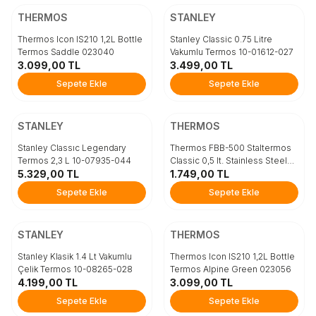
Beden
Beden
THERMOS
STANLEY
STD
STD
Thermos Icon IS210 1,2L Bottle
Stanley Classic 0.75 Litre
Termos Saddle 023040
Vakumlu Termos 10-01612-027
3.099,00
TL
3.499,00
TL
Sepete Ekle
Sepete Ekle
Sepete Ekle
Sepete Ekle
ÜCRETSİZ KARGO
Beden
Beden
STANLEY
THERMOS
STD
STD
Stanley Classıc Legendary
Thermos FBB-500 Staltermos
Termos 2,3 L 10-07935-044
Classic 0,5 lt. Stainless Steel
5.329,00
TL
184093
1.749,00
TL
Sepete Ekle
Sepete Ekle
Sepete Ekle
Sepete Ekle
ÜCRETSİZ KARGO
ÜCRETSİZ KARGO
Beden
Beden
STANLEY
THERMOS
STD
STD
Stanley Klasik 1.4 Lt Vakumlu
Thermos Icon IS210 1,2L Bottle
Çelik Termos 10-08265-028
Termos Alpine Green 023056
4.199,00
TL
3.099,00
TL
Sepete Ekle
Sepete Ekle
Sepete Ekle
Sepete Ekle