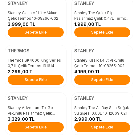
Beden
Beden
STANLEY
STANLEY
STD
STD
Stanley Classic 1 Litre Vakumlu
Stanley The Quick Flip
Çelik Termos 10-08266-002
Paslanmaz Çelik 0.47L Termos
3.999,00
TL
10-09148-095
1.999,00
TL
Sepete Ekle
Sepete Ekle
Sepete Ekle
Sepete Ekle
ÜCRETSİZ KARGO
ÜCRETSİZ KARGO
Beden
Beden
THERMOS
STANLEY
STD
STD
Thermos SK4000 King Series
Stanley Klasik 1.4 Lt Vakumlu
0,71L Çelik Termos 191614
Çelik Termos 10-08265-002
2.299,00
TL
4.199,00
TL
Sepete Ekle
Sepete Ekle
Sepete Ekle
Sepete Ekle
ÜCRETSİZ KARGO
ÜCRETSİZ KARGO
Beden
Beden
STANLEY
STANLEY
0,75 LT
STD
Stanley Adventure To-Go
Stanley The All Day Slim Soğuk
Vakumlu Paslanmaz Çelik
Su Şişesi 0.60L 10-12069-021
Termos 0.75 Lt 10-10818-010
3.329,00
TL
2.999,00
TL
Sepete Ekle
Sepete Ekle
Sepete Ekle
Sepete Ekle
ÜCRETSİZ KARGO
ÜCRETSİZ KARGO