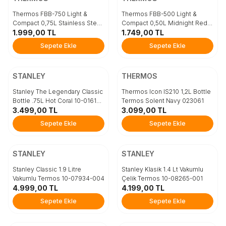
STD
STD
Thermos FBB-750 Light &
Thermos FBB-500 Light &
Compact 0,75L Stainless Steel
Compact 0,50L Midnight Red
183650
1.999,00
TL
185298
1.749,00
TL
Sepete Ekle
Sepete Ekle
Sepete Ekle
Sepete Ekle
ÜCRETSİZ KARGO
ÜCRETSİZ KARGO
Beden
Beden
STANLEY
THERMOS
STD
STD
Stanley The Legendary Classic
Thermos Icon IS210 1,2L Bottle
Bottle .75L Hot Coral 10-01612-
Termos Solent Navy 023061
066
3.499,00
TL
3.099,00
TL
Sepete Ekle
Sepete Ekle
Sepete Ekle
Sepete Ekle
ÜCRETSİZ KARGO
ÜCRETSİZ KARGO
Beden
Beden
STANLEY
STANLEY
STD
STD
Stanley Classic 1.9 Litre
Stanley Klasik 1.4 Lt Vakumlu
Vakumlu Termos 10-07934-004
Çelik Termos 10-08265-001
4.999,00
TL
4.199,00
TL
Sepete Ekle
Sepete Ekle
Sepete Ekle
Sepete Ekle
ÜCRETSİZ KARGO
ÜCRETSİZ KARGO