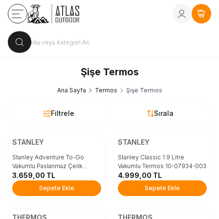
Kayıt Ol
vey
Sepe
Şişe Termos
Ana Sayfa
Termos
Şişe Termos
Filtrele
Sırala
ÜCRETSİZ KARGO
ÜCRETSİZ KARGO
Beden
Beden
STANLEY
STANLEY
1 LT
STD
Stanley Adventure To-Go
Stanley Classic 1.9 Litre
Vakumlu Paslanmaz Çelik
Vakumlu Termos 10-07934-003
Termos 1 Lt 10-10819-010
3.659,00
TL
4.999,00
TL
Sepete Ekle
Sepete Ekle
Sepete Ekle
Sepete Ekle
ÜCRETSİZ KARGO
ÜCRETSİZ KARGO
Beden
Beden
THERMOS
THERMOS