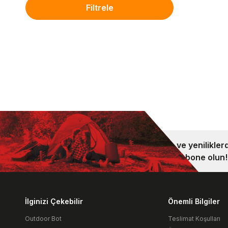
Filtrele
Kampanya ve yeniliklerd
bültenimize abone olun!
İlginizi Çekebilir
Önemli Bilgiler
Outdoor Bot
Teslimat Koşulları