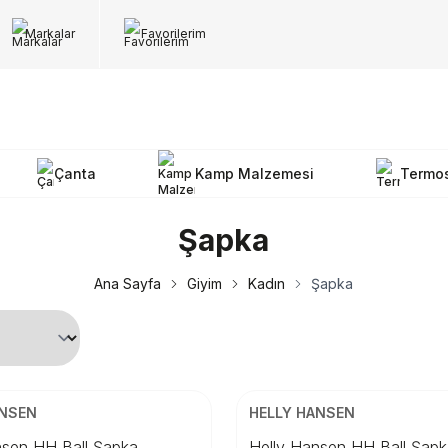
Markalar
Favorilerim
Çanta
Kamp Malzemesi
Termo
Şapka
Ana Sayfa
Giyim
Kadın
Şapka
Beden
ANSEN
HELLY HANSEN
TD
STD
nsen HH Ball Şapka
Helly Hansen HH Ball Şap