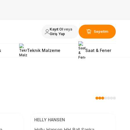
Kayıt Ol
veya
Sepetim
Giriş Yap
s
Teknik Malzeme
Saat & Fener
ÜCRETSİZ KARGO
Beden
HELLY HANSEN
STD
ka
Helly Hansen HH Ball Şapka