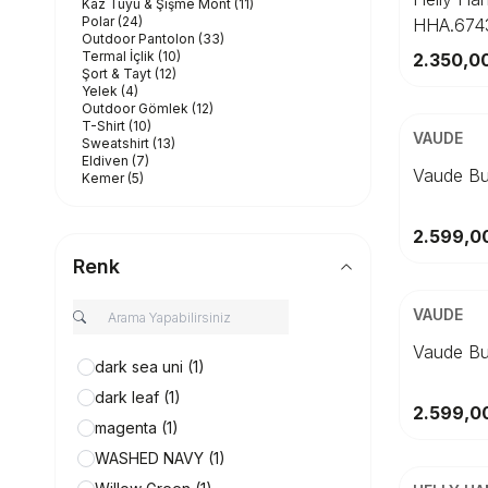
Kaz Tüyü & Şişme Mont
(11)
Polar
(24)
HHA.674
Outdoor Pantolon
(33)
Termal İçlik
(10)
2.350,0
Şort & Tayt
(12)
Yelek
(4)
ÜCRETSİZ K
Outdoor Gömlek
(12)
T-Shirt
(10)
Beden
VAUDE
Sweatshirt
(13)
Eldiven
(7)
5
Vaude Bu
Kemer
(5)
Termal Çorap
(33)
Şapka
(24)
Bere
(16)
2.599,0
Bandana
(69)
Renk
Gözlük
(29)
ÜCRETSİZ K
Aksesuar
(3)
Beden
VAUDE
5
Vaude Bu
dark sea uni
(1)
dark leaf
(1)
2.599,0
magenta
(1)
WASHED NAVY
(1)
Beden