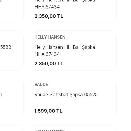
HHA.67434
Sepete Ekle
2.350,00
TL
ÜCRETSİZ KARGO
Beden
HELLY HANSEN
STD
45588
Helly Hansen HH Ball Şapka
HHA.67434
Sepete Ekle
2.350,00
TL
ÜCRETSİZ KARGO
Beden
VAUDE
L
M
ka
Vaude Softshell Şapka 05525
Sepete Ekle
1.599,00
TL
Beden