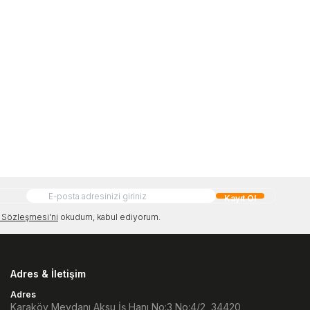
Kayıt Ol
Sözleşmesi'ni
okudum, kabul ediyorum.
Adres & İletişim
Adres
Karaköy Meydanı Aksu İş Hanı No:3 No:4/2, 34420