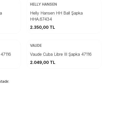
Beden
HELLY HANSEN
STD
ka
Helly Hansen HH Ball Şapka
HHA.67434
Sepete Ekle
2.350,00
TL
ÜCRETSİZ KARGO
Beden
VAUDE
M
L
M
 47116
Vaude Cuba Libre III Şapka 47116
2.049,00
TL
Sepete Ekle
tadır.