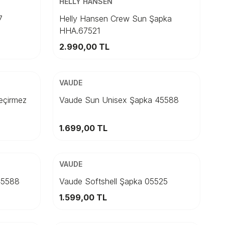
HELLY HANSEN
59
STD
7
Helly Hansen Crew Sun Şapka
HHA.67521
Sepete Ekle
2.990,00
TL
ÜCRETSİZ KARGO
Beden
VAUDE
M
STD
eçirmez
Vaude Sun Unisex Şapka 45588
Sepete Ekle
1.699,00
TL
ÜCRETSİZ KARGO
Beden
VAUDE
L
M
45588
Vaude Softshell Şapka 05525
1.599,00
TL
Sepete Ekle