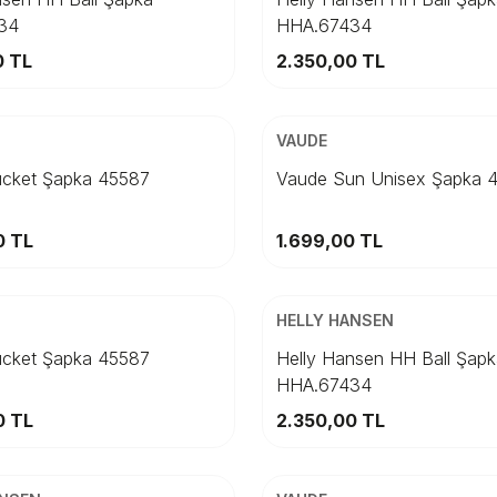
34
HHA.67434
Sepete Ekle
Sepete Ekle
0
TL
2.350,00
TL
ARGO
ÜCRETSİZ KARGO
Beden
VAUDE
3
56
STD
59
cket Şapka 45587
Vaude Sun Unisex Şapka 
Sepete Ekle
Sepete Ekle
0
TL
1.699,00
TL
ARGO
Beden
HELLY HANSEN
6
59
STD
cket Şapka 45587
Helly Hansen HH Ball Şap
HHA.67434
Sepete Ekle
Sepete Ekle
0
TL
2.350,00
TL
ÜCRETSİZ KARGO
Beden