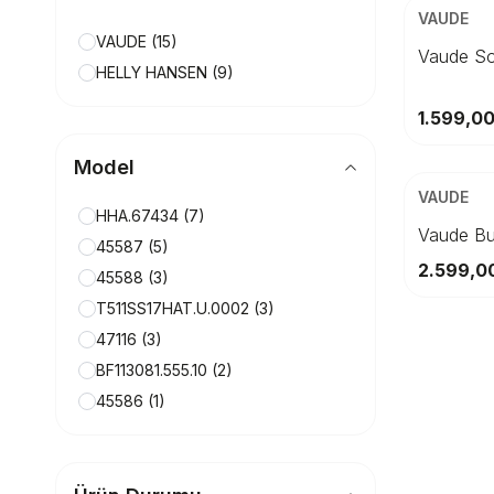
Beden
VAUDE
VAUDE
(15)
L
Vaude So
HELLY HANSEN
(9)
1.599,0
ÜCRETSİZ K
Model
Beden
VAUDE
HHA.67434
(7)
5
Vaude Bu
45587
(5)
2.599,0
45588
(3)
T511SS17HAT.U.0002
(3)
47116
(3)
BF113081.555.10
(2)
45586
(1)