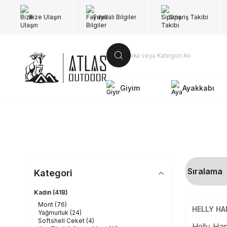
Bize Ulaşın
Faydalı Bilgiler
Sipariş Takibi
Giyim
Ayakkabı
Kategori
Kadın
(418)
Mont
(76)
Beden
HELLY H
Yağmurluk
(24)
Softshell Ceket
(4)
S
Helly Ha