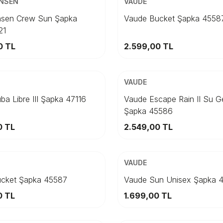
ANSEN
VAUDE
TD
56
nsen Crew Sun Şapka
Vaude Bucket Şapka 4558
21
Sepete Ekle
Sepete Ekle
0
TL
2.599,00
TL
ARGO
ÜCRETSİZ KARGO
Beden
VAUDE
M
L
a Libre III Şapka 47116
Vaude Escape Rain II Su G
Şapka 45586
Sepete Ekle
Sepete Ekle
0
TL
2.549,00
TL
ARGO
ÜCRETSİZ KARGO
Beden
VAUDE
3
56
STD
59
cket Şapka 45587
Vaude Sun Unisex Şapka 
0
TL
1.699,00
TL
Sepete Ekle
Sepete Ekle
ARGO