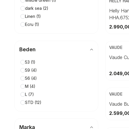
Willow Green
(1)
HELLY H
dark sea
(2)
S
Helly Ha
Linen
(1)
HHA.675
Ecru
(1)
2.990,0
nordic blue
(1)
ÜCRETSİZ K
Grey Fog
(1)
Beden
VAUDE
Khaki
(3)
Beden
L
agave
(1)
Vaude Cub
53
(1)
NAVY
(3)
59
(4)
White
(2)
2.049,0
56
(4)
Black
(4)
ÜCRETSİZ K
M
(4)
Beden
VAUDE
L
(7)
5
STD
(12)
Vaude Bu
2.599,0
ÜCRETSİZ K
Marka