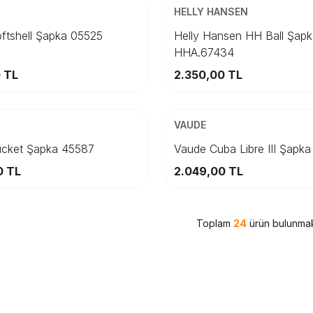
Beden
HELLY HANSEN
M
STD
ftshell Şapka 05525
Helly Hansen HH Ball Şap
HHA.67434
Sepete Ekle
Sepete Ekle
0
TL
2.350,00
TL
ARGO
ÜCRETSİZ KARGO
Beden
VAUDE
3
56
L
59
cket Şapka 45587
Vaude Cuba Libre III Şapka
0
TL
2.049,00
TL
Sepete Ekle
Sepete Ekle
Toplam
24
ürün bulunmak