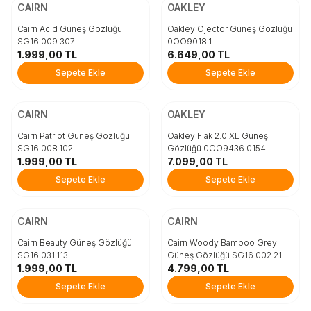
Beden
Beden
CAIRN
OAKLEY
STD
STD
Cairn Acid Güneş Gözlüğü
Oakley Ojector Güneş Gözlüğü
SG16 009.307
0OO9018.1
1.999,00
TL
6.649,00
TL
Sepete Ekle
Sepete Ekle
Sepete Ekle
Sepete Ekle
ÜCRETSİZ KARGO
ÜCRETSİZ KARGO
Beden
Beden
CAIRN
OAKLEY
STD
STD
Cairn Patriot Güneş Gözlüğü
Oakley Flak 2.0 XL Güneş
SG16 008.102
Gözlüğü 0OO9436.0154
1.999,00
TL
7.099,00
TL
Sepete Ekle
Sepete Ekle
Sepete Ekle
Sepete Ekle
ÜCRETSİZ KARGO
ÜCRETSİZ KARGO
Beden
Beden
CAIRN
CAIRN
STD
STD
Cairn Beauty Güneş Gözlüğü
Cairn Woody Bamboo Grey
SG16 031.113
Güneş Gözlüğü SG16 002.21
1.999,00
TL
4.799,00
TL
Sepete Ekle
Sepete Ekle
Sepete Ekle
Sepete Ekle
ÜCRETSİZ KARGO
ÜCRETSİZ KARGO