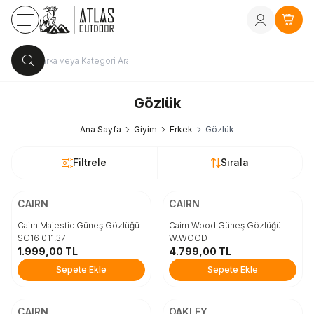
Kayıt Ol
vey
Sepe
Gözlük
Ana Sayfa
Giyim
Erkek
Gözlük
Filtrele
Sırala
ÜCRETSİZ KARGO
ÜCRETSİZ KARGO
Beden
Beden
CAIRN
CAIRN
STD
STD
Cairn Majestic Güneş Gözlüğü
Cairn Wood Güneş Gözlüğü
SG16 011.37
W.WOOD
1.999,00
TL
4.799,00
TL
Sepete Ekle
Sepete Ekle
Sepete Ekle
Sepete Ekle
ÜCRETSİZ KARGO
ÜCRETSİZ KARGO
Beden
Beden
CAIRN
OAKLEY