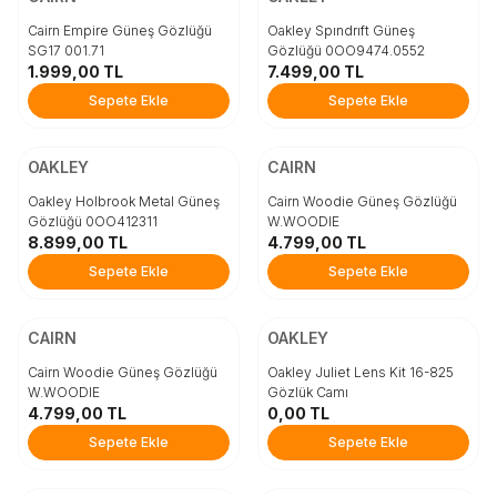
STD
STD
Cairn Empire Güneş Gözlüğü
Oakley Spındrıft Güneş
SG17 001.71
Gözlüğü 0OO9474.0552
1.999,00
TL
7.499,00
TL
Sepete Ekle
Sepete Ekle
Sepete Ekle
Sepete Ekle
ÜCRETSİZ KARGO
ÜCRETSİZ KARGO
Beden
Beden
OAKLEY
CAIRN
STD
STD
Oakley Holbrook Metal Güneş
Cairn Woodie Güneş Gözlüğü
Gözlüğü 0OO412311
W.WOODIE
8.899,00
TL
4.799,00
TL
Sepete Ekle
Sepete Ekle
Sepete Ekle
Sepete Ekle
ÜCRETSİZ KARGO
Beden
Beden
CAIRN
OAKLEY
STD
STD
Cairn Woodie Güneş Gözlüğü
Oakley Juliet Lens Kit 16-825
W.WOODIE
Gözlük Camı
4.799,00
TL
0,00
TL
Sepete Ekle
Sepete Ekle
Sepete Ekle
Sepete Ekle
ÜCRETSİZ KARGO
ÜCRETSİZ KARGO