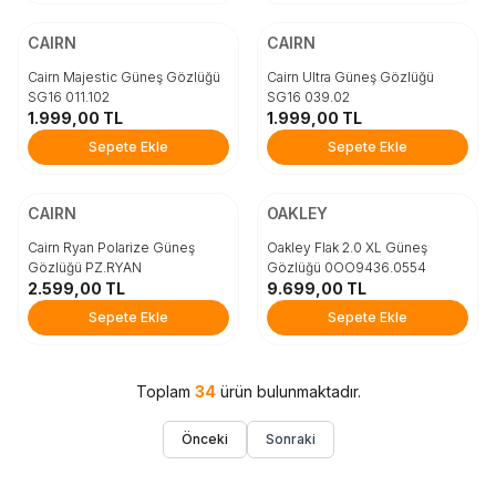
ÜCRETSİZ KARGO
ÜCRETSİZ KARGO
Beden
Beden
CAIRN
CAIRN
STD
STD
Cairn Majestic Güneş Gözlüğü
Cairn Ultra Güneş Gözlüğü
SG16 011.102
SG16 039.02
1.999,00
TL
1.999,00
TL
Sepete Ekle
Sepete Ekle
Sepete Ekle
Sepete Ekle
ÜCRETSİZ KARGO
ÜCRETSİZ KARGO
Beden
Beden
CAIRN
OAKLEY
STD
STD
Cairn Ryan Polarize Güneş
Oakley Flak 2.0 XL Güneş
Gözlüğü PZ.RYAN
Gözlüğü 0OO9436.0554
2.599,00
TL
9.699,00
TL
Sepete Ekle
Sepete Ekle
Sepete Ekle
Sepete Ekle
Toplam
34
ürün bulunmaktadır.
Önceki
Sonraki