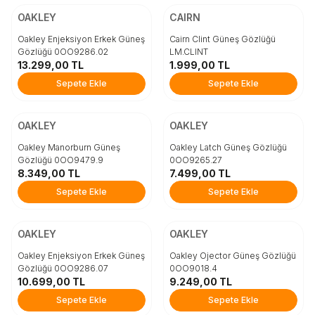
Beden
Beden
OAKLEY
CAIRN
STD
STD
Oakley Enjeksiyon Erkek Güneş
Cairn Clint Güneş Gözlüğü
Gözlüğü 0OO9286.02
LM.CLINT
13.299,00
TL
1.999,00
TL
Sepete Ekle
Sepete Ekle
Sepete Ekle
Sepete Ekle
ÜCRETSİZ KARGO
ÜCRETSİZ KARGO
Beden
Beden
OAKLEY
OAKLEY
STD
STD
Oakley Manorburn Güneş
Oakley Latch Güneş Gözlüğü
Gözlüğü 0OO9479.9
0OO9265.27
8.349,00
TL
7.499,00
TL
Sepete Ekle
Sepete Ekle
Sepete Ekle
Sepete Ekle
ÜCRETSİZ KARGO
ÜCRETSİZ KARGO
Beden
Beden
OAKLEY
OAKLEY
STD
STD
Oakley Enjeksiyon Erkek Güneş
Oakley Ojector Güneş Gözlüğü
Gözlüğü 0OO9286.07
0OO9018.4
10.699,00
TL
9.249,00
TL
Sepete Ekle
Sepete Ekle
Sepete Ekle
Sepete Ekle