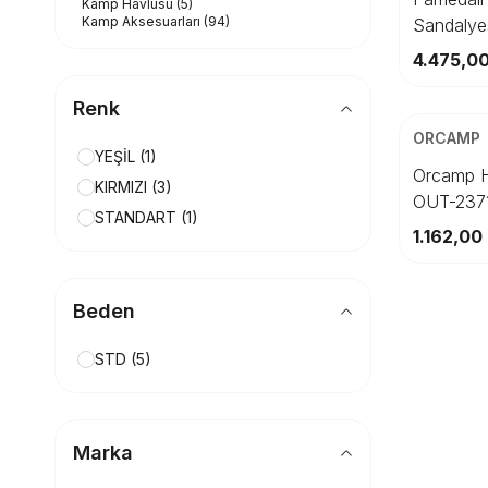
Kamp Havlusu
(5)
Kamp Aksesuarları
(94)
Sandalye
4.475,0
ÜCRETSİZ K
Renk
Beden
ORCAMP
YEŞİL
(1)
S
Orcamp H
KIRMIZI
(3)
OUT-237
STANDART
(1)
1.162,00
Beden
STD
(5)
Marka