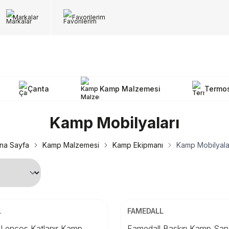
Markalar
Favorilerim
Çanta
Kamp Malzemesi
Termo
Kamp Mobilyaları
na Sayfa
Kamp Malzemesi
Kamp Ekipmanı
Kamp Mobilyala
ARGO
ÜCRETSİZ KARGO
Beden
L
FAMEDALL
TD
STD
 Lencos Katlanır Kamp
Famedall Baskırı Kamp San