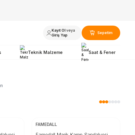
Kayıt Ol
veya
Sepetim
Giriş Yap
s
Teknik Malzeme
Saat & Fener
rı
ÜCRETSİZ KARGO
Beden
FAMEDALL
STD
dalyesi
Famedall Marik Kamp Sandalyesi