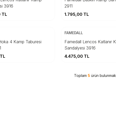
si 3916
2911
Sepete Ekle
Sepete Ekle
0
TL
1.795,00
TL
ARGO
ÜCRETSİZ KARGO
Beden
FAMEDALL
TD
STD
oka 4 Kamp Taburesi
Famedall Lencos Katlanır 
1
Sandalyesi 3916
Sepete Ekle
Sepete Ekle
TL
4.475,00
TL
Toplam
5
ürün bulunmakt