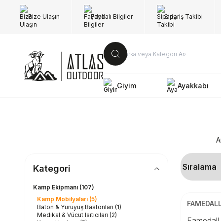
Bize Ulaşın
Faydalı Bilgiler
Sipariş Takibi
Giyim
Ayakkabı
A
Kategori
ÜCRETSİZ K
Kamp Ekipmanı
(107)
Kamp Mobilyaları
(5)
Beden
FAMEDAL
Baton & Yürüyüş Bastonları
(1)
Medikal & Vücut Isıtıcıları
(2)
S
Famedall