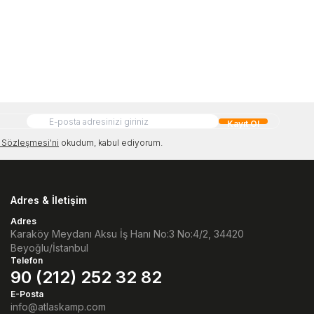
Kayıt Ol
Sözleşmesi'ni
okudum, kabul ediyorum.
Adres & İletişim
Adres
Karaköy Meydanı Aksu İş Hanı No:3 No:4/2, 34420
Beyoğlu/İstanbul
Telefon
90 (212) 252 32 82
E-Posta
info@atlaskamp.com