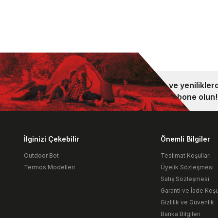
Kampanya ve yeniliklerd
bültenimize abone olun!
İlginizi Çekebilir
Önemli Bilgiler
Outdoor Bot
Teslimat Koşulları
Termos Modelleri
Üyelik Sözleşmesi
Satış Sözleşmesi
Garanti ve İade Koşul
Gizlilik ve Güvenlik
Banka Bilgileri