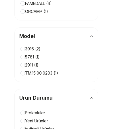
FAMEDALL
(4)
ORCAMP
(1)
Model
3916
(2)
5781
(1)
2911
(1)
TM.15.00.0203
(1)
Ürün Durumu
Stoktakiler
Yeni Ürünler
İndirimli Ürünler