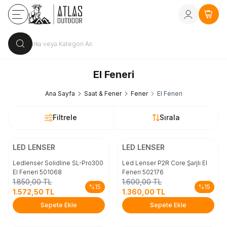
Kayıt Ol
vey
Sepe
El Feneri
Ana Sayfa
Saat & Fener
Fener
El Feneri
Filtrele
Sırala
ÜCRETSİZ KARGO
ÜCRETSİZ KARGO
Beden
Beden
LED LENSER
LED LENSER
STD
STD
Ledlenser Solidline SL-Pro300
Led Lenser P2R Core Şarjlı El
El Feneri 501068
Feneri 502176
1.850,00
TL
1.600,00
TL
Sepete Ekle
Sepete Ekle
%
15
%
15
1.572,50
TL
1.360,00
TL
Sepete Ekle
Sepete Ekle
ÜCRETSİZ KARGO
ÜCRETSİZ KARGO