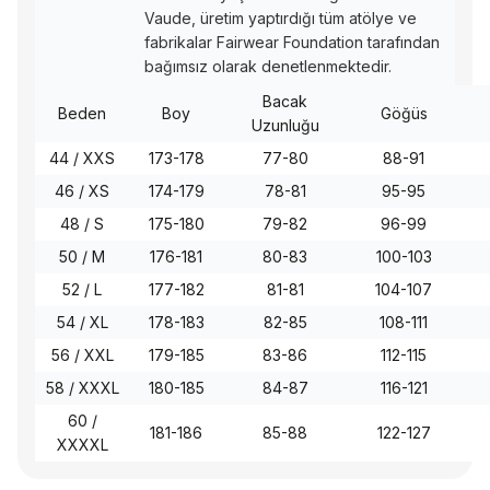
Vaude, üretim yaptırdığı tüm atölye ve
fabrikalar Fairwear Foundation tarafından
bağımsız olarak denetlenmektedir.
Bacak
Beden
Boy
Göğüs
Uzunluğu
44 / XXS
173-178
77-80
88-91
46 / XS
174-179
78-81
95-95
48 / S
175-180
79-82
96-99
50 / M
176-181
80-83
100-103
52 / L
177-182
81-81
104-107
54 / XL
178-183
82-85
108-111
56 / XXL
179-185
83-86
112-115
58 / XXXL
180-185
84-87
116-121
60 /
181-186
85-88
122-127
XXXXL