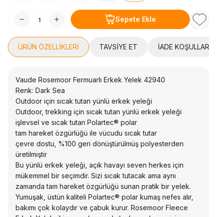
Sepete Ekle
Favori
ÜRÜN ÖZELLIKLERI
TAVSIYE ET
İADE KOŞULLARI
Vaude Rosemoor Fermuarlı Erkek Yelek 42940
Renk: Dark Sea
Outdoor için sıcak tutan yünlü erkek yeleği
Outdoor, trekking için sıcak tutan yünlü erkek yeleği
işlevsel ve sıcak tutan Polartec® polar
tam hareket özgürlüğü ile vücudu sıcak tutar
çevre dostu, %100 geri dönüştürülmüş polyesterden
üretilmiştir
Bu yünlü erkek yeleği, açık havayı seven herkes için
mükemmel bir seçimdir. Sizi sıcak tutacak ama aynı
zamanda tam hareket özgürlüğü sunan pratik bir yelek.
Yumuşak, üstün kaliteli Polartec® polar kumaş nefes alır,
bakımı çok kolaydır ve çabuk kurur. Rosemoor Fleece