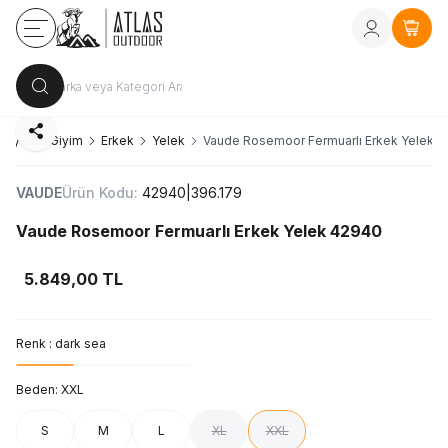
Kayıt Ol
vey
Sepe
Paylaş
Sayfa
Giyim
Erkek
Yelek
Vaude Rosemoor Fermuarlı Erkek Yelek 
VAUDE
Ürün Kodu:
42940|396.179
Vaude Rosemoor Fermuarlı Erkek Yelek 42940
5.849,00
TL
Renk :
dark sea
Beden:
XXL
S
M
L
XL
XXL