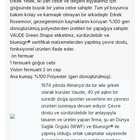
Erkek Yelek, iki yan cebe ve değerli eşyalarınız için
göğsünde büyük bir yama cebe sahiptir. Tüm yıl boyunca
bakımı kolay ve karmaşık olmayan bir arkadaştır. Erkek
Rosemoor, gezegenimizin kaynaklarını koruyan %100 geri
dönüştürülmüş polyesterden üretilen bir yapağıya sahiptir.
VAUDE Green Shape etiketimiz, sürdürülebilir ve
bluesign® sertifikalı malzemelerden yapılmış çevre dostu,
fonksiyonel ürünleri ifade eder.
ön fermuar
1 fermuarlı göğüs cebi
Vislon fermuarlı 2 ön cep
Ana kumaş: %100 Polyester (geri dönüştürülmüş).
1974 yılında Almanya'da bir aile şirketi
olarak kurulan Vaude, 40 yılı aşkın bir
süredir doğa sporları severlere en çevreci
ürünleri sunmaya devam ediyor. Çevre
dostu ve sürdürülebilir bir anlayışıyla
tasarım ve üretim yapan firma, şu an Dünya
Sağlık Örgütü (WWF) ve Bluesign® ile
yapmış olduğu ortak çalışmalar sayesinde