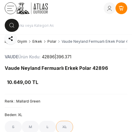
Kayıt Ol
vey
Sepe
Paylaş
a Sayfa
Giyim
Erkek
Polar
Vaude Neyland Fermuarlı Erkek Polar 42
VAUDE
Ürün Kodu:
42896|396.371
Vaude Neyland Fermuarlı Erkek Polar 42896
10.649,00
TL
Renk :
Mallard Green
Beden:
XL
S
M
L
XL