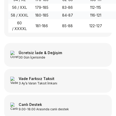
56 / XXL
179-185
83-86
112-115
58 / XXXL
180-185
84-87
116-121
60
181-186
85-88
122-127
/
XXXXL
Ücretsiz İade & Değişim
30 Gün İçerisinde
Vade Farksız Taksit
3 Ay’a Varan Taksit İmkanı
Canlı Destek
9.00-18.00 Arasında canlı destek