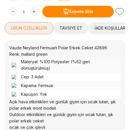
Sepete Ekle
Favori
ÜRÜN ÖZELLIKLERI
TAVSIYE ET
İADE KOŞULLARI
Vaude Neyland Fermuarlı Polar Erkek Ceket 42896
Renk: mallard green
Materyal: %100 Polyester (%62 geri
dönüştürülmüş)
Cep: 3 Adet
Kapama: Fermuar
Kapüşon: Yok
Açık hava etkinlikleri ve günlük giyim için sıcak tutan, şık
polar erkek mont modeli
Outdoor etkinlikleri ve günlük giyim için sıcak tutan, şık
polar erkek ceket
sıcak ve çok işlevli