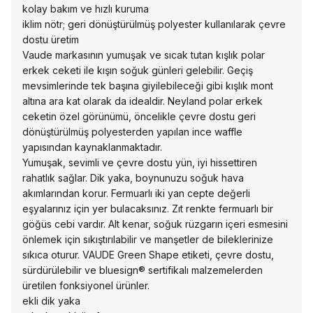
kolay bakım ve hızlı kuruma
iklim nötr; geri dönüştürülmüş polyester kullanılarak çevre
dostu üretim
Vaude markasının yumuşak ve sıcak tutan kışlık polar
erkek ceketi ile kışın soğuk günleri gelebilir. Geçiş
mevsimlerinde tek başına giyilebileceği gibi kışlık mont
altına ara kat olarak da idealdir. Neyland polar erkek
ceketin özel görünümü, öncelikle çevre dostu geri
dönüştürülmüş polyesterden yapılan ince waffle
yapısından kaynaklanmaktadır.
Yumuşak, sevimli ve çevre dostu yün, iyi hissettiren
rahatlık sağlar. Dik yaka, boynunuzu soğuk hava
akımlarından korur. Fermuarlı iki yan cepte değerli
eşyalarınız için yer bulacaksınız. Zıt renkte fermuarlı bir
göğüs cebi vardır. Alt kenar, soğuk rüzgarın içeri esmesini
önlemek için sıkıştırılabilir ve manşetler de bileklerinize
sıkıca oturur. VAUDE Green Shape etiketi, çevre dostu,
sürdürülebilir ve bluesign® sertifikalı malzemelerden
üretilen fonksiyonel ürünler.
ekli dik yaka