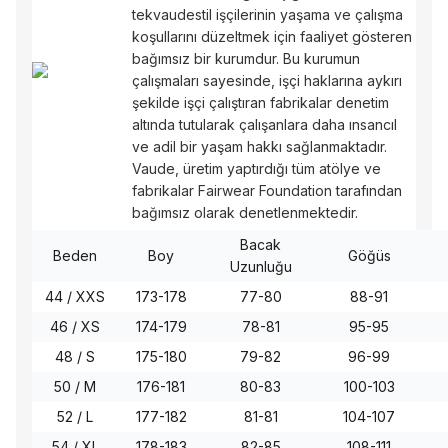
tekvaudestil işçilerinin yaşama ve çalışma
koşullarını düzeltmek için faaliyet gösteren
bağımsız bir kurumdur. Bu kurumun
çalışmaları sayesinde, işçi haklarına aykırı
şekilde işçi çalıştıran fabrikalar denetim
altında tutularak çalışanlara daha ınsancıl
ve adil bir yaşam hakkı sağlanmaktadır.
Vaude, üretim yaptırdığı tüm atölye ve
fabrikalar Fairwear Foundation tarafından
bağımsız olarak denetlenmektedir.
Bacak
Beden
Boy
Göğüs
Uzunluğu
44 / XXS
173-178
77-80
88-91
46 / XS
174-179
78-81
95-95
48 / S
175-180
79-82
96-99
50 / M
176-181
80-83
100-103
52 / L
177-182
81-81
104-107
54 / XL
178-183
82-85
108-111