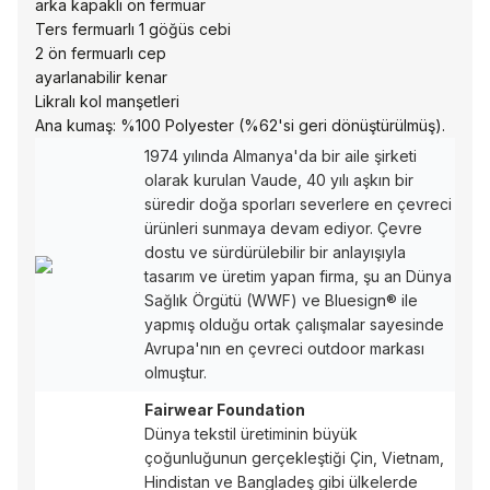
arka kapaklı ön fermuar
Ters fermuarlı 1 göğüs cebi
2 ön fermuarlı cep
ayarlanabilir kenar
Likralı kol manşetleri
Ana kumaş: %100 Polyester (%62'si geri dönüştürülmüş).
1974 yılında Almanya'da bir aile şirketi
olarak kurulan Vaude, 40 yılı aşkın bir
süredir doğa sporları severlere en çevreci
ürünleri sunmaya devam ediyor. Çevre
dostu ve sürdürülebilir bir anlayışıyla
tasarım ve üretim yapan firma, şu an Dünya
Sağlık Örgütü (WWF) ve Bluesign® ile
yapmış olduğu ortak çalışmalar sayesinde
Avrupa'nın en çevreci outdoor markası
olmuştur.
Fairwear Foundation
Dünya tekstil üretiminin büyük
çoğunluğunun gerçekleştiği Çin, Vietnam,
Hindistan ve Bangladeş gibi ülkelerde