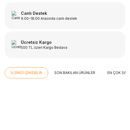
Canlı Destek
9.00-18.00 Arasında canlı destek
Ücretsiz Kargo
500 TL üzeri Kargo Bedava
İLGİNİZİ ÇEKEBİLİR
SON BAKILAN ÜRÜNLER
EN ÇOK SAT
ÜCRETSİZ KARGO
ÜCRETSİZ KARGO
Beden
Beden
THERMOS
HOKA
STD
41⅓
42
Thermos SK3000 Stainless King
Hoka Bondi 9 Erkek Koşu
Yemek Termosu 0,47L Midnight
Ayakkabısı 1162011
Blue 101470
Sepete Ekle
Sepete Ekle
2.199,00
TL
12.999,00
TL
Sepete Ekle
Sepete Ekle