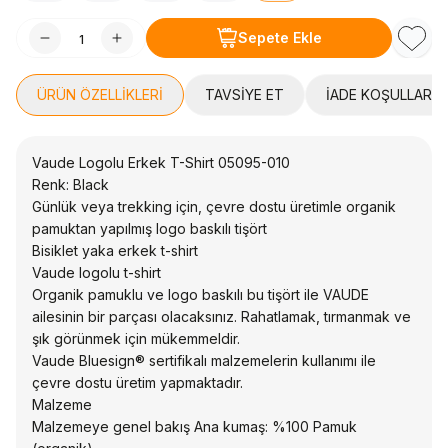
Sepete Ekle
Favori
ÜRÜN ÖZELLIKLERI
TAVSIYE ET
İADE KOŞULLARI
Vaude Logolu Erkek T-Shirt 05095-010
Renk: Black
Günlük veya trekking için, çevre dostu üretimle organik
pamuktan yapılmış logo baskılı tişört
Bisiklet yaka erkek t-shirt
Vaude logolu t-shirt
Organik pamuklu ve logo baskılı bu tişört ile VAUDE
ailesinin bir parçası olacaksınız. Rahatlamak, tırmanmak ve
şık görünmek için mükemmeldir.
Vaude Bluesign® sertifikalı malzemelerin kullanımı ile
çevre dostu üretim yapmaktadır.
Malzeme
Malzemeye genel bakış Ana kumaş: %100 Pamuk