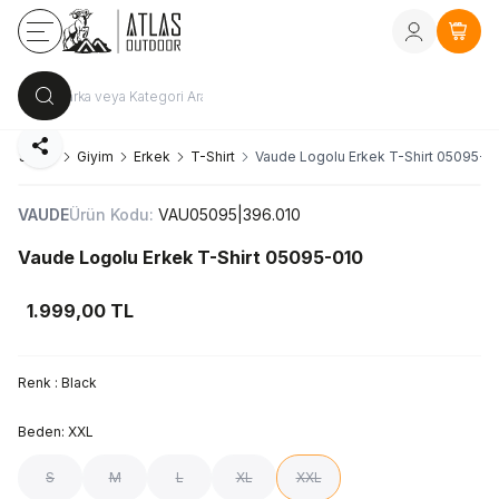
Kayıt Ol
vey
Sepe
Paylaş
na Sayfa
Giyim
Erkek
T-Shirt
Vaude Logolu Erkek T-Shirt 05095-0
VAUDE
Ürün Kodu:
VAU05095|396.010
Vaude Logolu Erkek T-Shirt 05095-010
1.999,00
TL
Renk :
Black
Beden:
XXL
S
M
L
XL
XXL