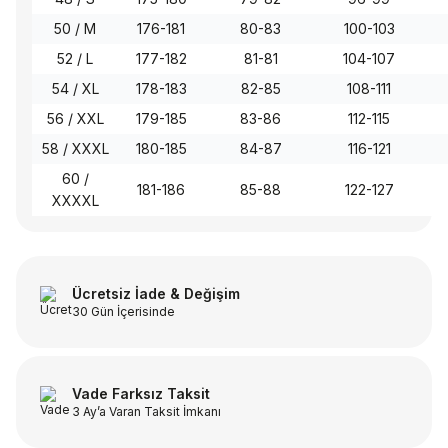
50 / M
176-181
80-83
100-103
52 / L
177-182
81-81
104-107
54 / XL
178-183
82-85
108-111
56 / XXL
179-185
83-86
112-115
58 / XXXL
180-185
84-87
116-121
60 /
181-186
85-88
122-127
XXXXL
Ücretsiz İade & Değişim
30 Gün İçerisinde
Vade Farksız Taksit
3 Ay’a Varan Taksit İmkanı