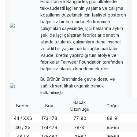
Hindistan ve Bangladeş gibi ülkelerde
tekvaudestil işçilerinin yaşama ve çalışma
koşullarını düzeltmek için faaliyet gösteren
bağımsız bir kurumdur. Bu kurumun
çalışmaları sayesinde, işçi haklarına aykırı
şekilde işçi çalıştıran fabrikalar denetim
altında tutularak çalışanlara daha ınsancıl
ve adil bir yaşam hakkı sağlanmaktadır.
Vaude, üretim yaptırdığı tüm atölye ve
fabrikalar Fairwear Foundation tarafından
bağımsız olarak denetlenmektedir.
Bu ürünün üretiminde çevre dostu ve
sağlıklı sertifikalı organik pamuk
kullanılmıştır.
Bacak
Beden
Boy
Göğüs
Uzunluğu
44 / XXS
173-178
77-80
88-91
46 / XS
174-179
78-81
95-95
48 / S
175-180
79-82
96-99