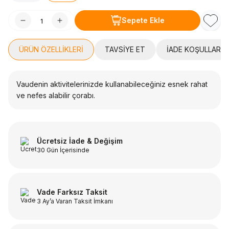
Sepete Ekle
Favori
ÜRÜN ÖZELLIKLERI
TAVSIYE ET
İADE KOŞULLARI
Vaudenin aktivitelerinizde kullanabileceğiniz esnek rahat
ve nefes alabilir çorabı.
Ücretsiz İade & Değişim
30 Gün İçerisinde
Vade Farksız Taksit
3 Ay’a Varan Taksit İmkanı