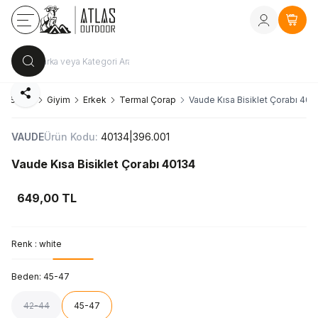
Kayıt Ol
vey
Sepe
Paylaş
na Sayfa
Giyim
Erkek
Termal Çorap
Vaude Kısa Bisiklet Çorabı 401
VAUDE
Ürün Kodu:
40134|396.001
Vaude Kısa Bisiklet Çorabı 40134
649,00
TL
Renk :
white
Beden:
45-47
42-44
45-47