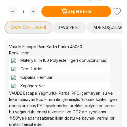
Sepete Ekle
Favori
ÜRÜN ÖZELLIKLERI
TAVSIYE ET
İADE KOŞULLARI
Vaude Escape Rain Kadın Parka 45050
Renk: linen
Materyal: %100 Polyester (geri dönüştürülmüş)
Cep: 2 Adet
Kapama: Fermuar
Kapüşon: Var
VAUDE Escape Yağmurluk Parka, PFC içermeyen, su ve
leke tutmayan Eco Finish ile işlenmiştir. Yüksek kaliteli, geri
dönüştürülmüş PET şişelerinden üretilen polyester içeren
bu yağmurluk, enerji tüketimini ve CO2 emisyonlarını
%50'ye kadar azaltarak iklim dostu ve kaynak verimli bir
üretimi temsil eder.