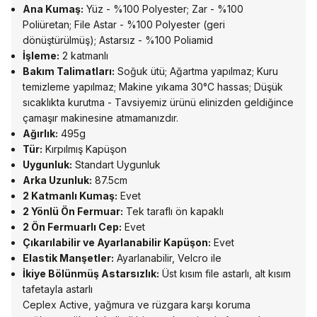
Ana Kumaş:
Yüz - %100 Polyester; Zar - %100
Poliüretan; File Astar - %100 Polyester (geri
dönüştürülmüş); Astarsız - %100 Poliamid
İşleme:
2 katmanlı
Bakım Talimatları:
Soğuk ütü; Ağartma yapılmaz; Kuru
temizleme yapılmaz; Makine yıkama 30°C hassas; Düşük
sıcaklıkta kurutma - Tavsiyemiz ürünü elinizden geldiğince
çamaşır makinesine atmamanızdır.
Ağırlık:
495g
Tür:
Kırpılmış Kapüşon
Uygunluk:
Standart Uygunluk
Arka Uzunluk:
87.5cm
2 Katmanlı Kumaş:
Evet
2 Yönlü Ön Fermuar:
Tek taraflı ön kapaklı
2 Ön Fermuarlı Cep:
Evet
Çıkarılabilir ve Ayarlanabilir Kapüşon:
Evet
Elastik Manşetler:
Ayarlanabilir, Velcro ile
İkiye Bölünmüş Astarsızlık:
Üst kısım file astarlı, alt kısım
tafetayla astarlı
Ceplex Active, yağmura ve rüzgara karşı koruma