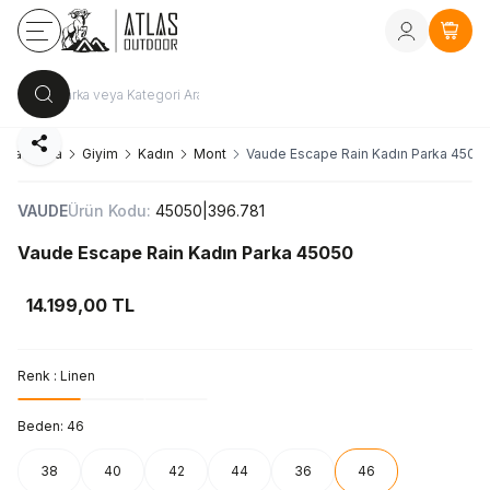
Kayıt Ol
vey
Sepe
Paylaş
Ana Sayfa
Giyim
Kadın
Mont
Vaude Escape Rain Kadın Parka 4505
VAUDE
Ürün Kodu:
45050|396.781
Vaude Escape Rain Kadın Parka 45050
14.199,00
TL
Renk :
Linen
Beden:
46
38
40
42
44
36
46