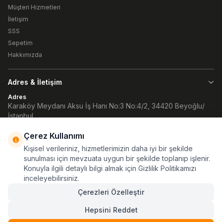
Müşteri Hizmetleri
İletişim
SSS
Sepetim
Hakkımızda
Adres & İletişim
Adres
Karaköy Meydanı Aksu İş Hanı No:3 No:4/2, 34420 Beyoğlu/
İstanbul
Telefon
90 (212) 252 32 82
Çerez Kullanımı
Kişisel verileriniz, hizmetlerimizin daha iyi bir şekilde
E-Posta
info@atlaskamp.com
sunulması için mevzuata uygun bir şekilde toplanıp işlenir.
Konuyla ilgili detaylı bilgi almak için Gizlilik Politikamızı
inceleyebilirsiniz.
Çerezleri Özelleştir
Hepsini Reddet
Facebook
Instagram
Linkedin
Whatsaap