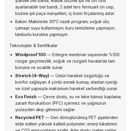
yüksek bel bandı, elastik büzme ipli ve cırt cırtlı
ayarlanabilir bel bandı, 2 adet ters fermuarlı ön cep,
büzme ipli paça manşetleri, iç kısmı fırçalanmış astar.
Bakım: Makinede 30°C nazik program; soğuk ütü;
çamaşır suyu kullanmayın; kuru temizleme yapmayın;
tamburlu kurutma yapmayın.
Teknolojiler & Sertifikalar
Windproof 100
— Entegre membran sayesinde %100
rüzgar geçirmezlik; soğuk ve rüzgarlı havalarda tam
koruma ve sıcaklık sunar.
Stretch (4-Way)
— Üstün hareket özgürlüğü ve
konfor sağlayan 4 yönlü esnek kumaş; elastan içeriği
ve özel yapısıyla maksimum hareket serbestliği sunar.
Eco Finish
— Çevre dostu, su ve leke tutmaz kaplama;
zararlı florokarbon (PFC) içermez ve yağmurun
yüzeyden akıp gitmesini sağlar.
Recycled PET
— Geri dönüştürülmüş PET şişelerden
elde edilen yüksek kaliteli polyester; enerji tüketimini
ve CO2 emisyonlarını azaltır, iklim dostu üretim sağlar.