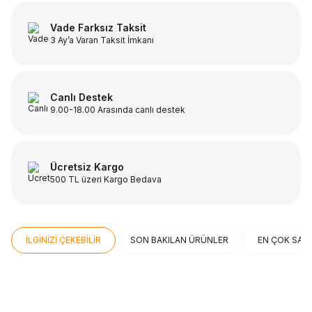
Vade Farksız Taksit
3 Ay’a Varan Taksit İmkanı
Canlı Destek
9.00-18.00 Arasında canlı destek
Ücretsiz Kargo
500 TL üzeri Kargo Bedava
İLGİNİZİ ÇEKEBİLİR
SON BAKILAN ÜRÜNLER
EN ÇOK SAT
ÜCRETSİZ KARGO
ÜCRETSİZ KARGO
Beden
Beden
THERMOS
HOKA
STD
41⅓
42
Thermos SK3000 Stainless King
Hoka Bondi 9 Erkek Koşu