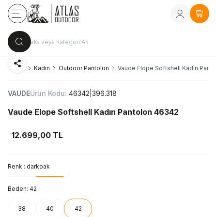
Kayıt Ol
vey
Sepe
Paylaş
a
Giyim
Kadın
Outdoor Pantolon
Vaude Elope Softshell Kadın Pant
VAUDE
Ürün Kodu:
46342|396.318
Vaude Elope Softshell Kadın Pantolon 46342
12.699,00
TL
Renk :
darkoak
Beden:
42
38
40
42