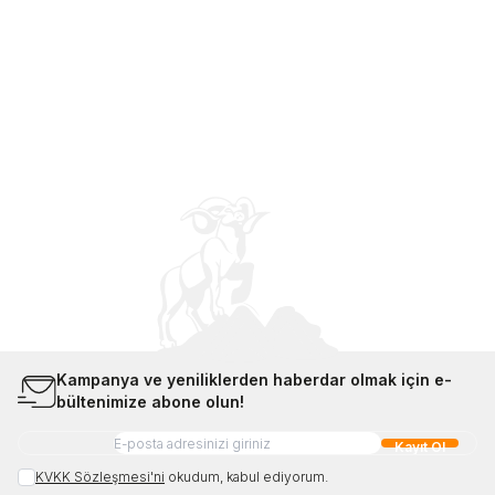
Yemek Termosu 0,47L Midnight
Ayakkabısı 1162011
Blue 101470
Sepete Ekle
Sepete Ekle
2.199,00
TL
12.999,00
TL
Sepete Ekle
Sepete Ekle
Kampanya ve yeniliklerden haberdar olmak için e-
bültenimize abone olun!
Kayıt Ol
KVKK Sözleşmesi'ni
okudum, kabul ediyorum.