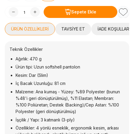
Sepete Ekle
Favori
ÜRÜN ÖZELLIKLERI
TAVSIYE ET
İADE KOŞULLARI
Teknik Özellikler
Ağırlık: 470 g
Ürün tipi: Uzun softshell pantolon
Kesim: Dar (Slim)
İç Bacak Uzunluğu: 81 cm
Malzeme: Ana kumaş - Yüzey: %89 Polyester (bunun
%48'i geri dönüştürülmüş), %11 Elastan; Membran:
%100 Poliüretan; Destek (Backing)/Cep Astarı: %100
Polyester (geri dönüştürülmüş)
İşçilik / Yapı: 3 katmanlı (3-ply)
Özellikler: 4 yönlü esneklik, ergonomik kesim, arkası