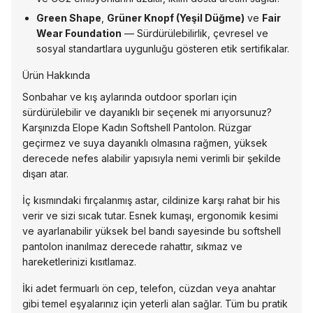
Green Shape
,
Grüner Knopf (Yeşil Düğme)
ve
Fair
Wear Foundation
— Sürdürülebilirlik, çevresel ve
sosyal standartlara uygunluğu gösteren etik sertifikalar.
Ürün Hakkında
Sonbahar ve kış aylarında outdoor sporları için
sürdürülebilir ve dayanıklı bir seçenek mi arıyorsunuz?
Karşınızda Elope Kadın Softshell Pantolon. Rüzgar
geçirmez ve suya dayanıklı olmasına rağmen, yüksek
derecede nefes alabilir yapısıyla nemi verimli bir şekilde
dışarı atar.
İç kısmındaki fırçalanmış astar, cildinize karşı rahat bir his
verir ve sizi sıcak tutar. Esnek kumaşı, ergonomik kesimi
ve ayarlanabilir yüksek bel bandı sayesinde bu softshell
pantolon inanılmaz derecede rahattır, sıkmaz ve
hareketlerinizi kısıtlamaz.
İki adet fermuarlı ön cep, telefon, cüzdan veya anahtar
gibi temel eşyalarınız için yeterli alan sağlar. Tüm bu pratik