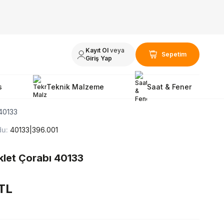
Kayıt Ol
veya
Sepetim
Giriş Yap
s
Teknik Malzeme
Saat & Fener
 40133
du:
40133|396.001
klet Çorabı 40133
TL