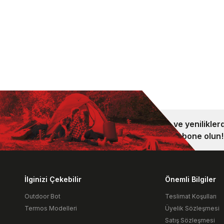
Kampanya ve yeniliklerd
bültenimize abone olun!
İlginizi Çekebilir
Önemli Bilgiler
Outdoor Bot
Teslimat Koşulları
Termos Modelleri
Üyelik Sözleşmesi
Satış Sözleşmesi