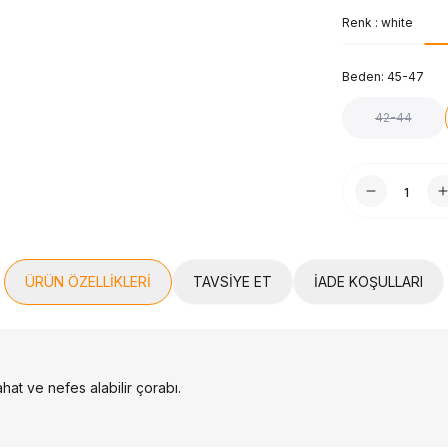
Renk :
white
Beden:
45-47
42-44
ÜRÜN ÖZELLIKLERI
TAVSIYE ET
İADE KOŞULLARI
hat ve nefes alabilir çorabı.