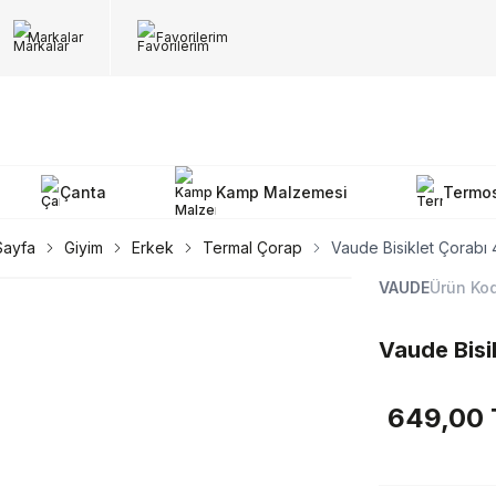
Markalar
Favorilerim
Çanta
Kamp Malzemesi
Termo
Sayfa
Giyim
Erkek
Termal Çorap
Vaude Bisiklet Çorabı
VAUDE
Ürün Ko
Vaude Bisi
649,00