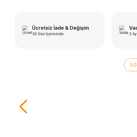
Ücretsiz İade & Değişim
Vad
30 Gün İçerisinde
3 Ay
İLG
ÜCRETSİZ KARGO
ÜCRETSİ
Beden
Bede
THERMOS
SALO
STD
Thermos SK3000 Stainless King
Salomo
Yemek Termosu 0,47L Midnight Blue
Erkek 
Sepete Ekle
101470
21.999
2.199,00
TL
17.59