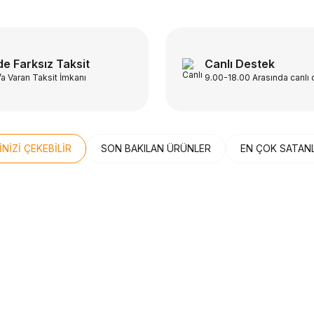
e Farksız Taksit
Canlı Destek
’a Varan Taksit İmkanı
9.00-18.00 Arasında canlı
İNİZİ ÇEKEBİLİR
SON BAKILAN ÜRÜNLER
EN ÇOK SATAN
Z KARGO
ÜCRETSİZ KARGO
n
Beden
MON
HOKA
40½
41
41⅓
42
n Quest 4D Forces 2 High GTX
Hoka Bondi 9 Erkek K
Taktik Bot L47234200
1162011
Sepete Ekle
Sepete E
,99
TL
%
20
9,99
TL
12.999,00
TL