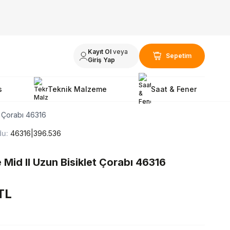
Kayıt Ol
veya
Sepetim
Giriş Yap
s
Teknik Malzeme
Saat & Fener
t Çorabı 46316
du:
46316|396.536
 Mid II Uzun Bisiklet Çorabı 46316
TL