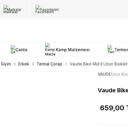
Markalar
Favorilerim
Çanta
Kamp Malzemesi
Termo
Giyim
Erkek
Termal Çorap
Vaude Bike Mid II Uzun Bisikle
VAUDE
Ürün Ko
Vaude Bike
659,00