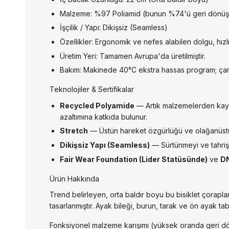
Malzeme: %97 Poliamid (bunun %74'ü geri dönüşt
İşçilik / Yapı: Dikişsiz (Seamless)
Özellikler: Ergonomik ve nefes alabilen dolgu, hız
Üretim Yeri: Tamamen Avrupa'da üretilmiştir.
Bakım: Makinede 40°C ekstra hassas program; çama
Teknolojiler & Sertifikalar
Recycled Polyamide
— Artık malzemelerden kayna
azaltımına katkıda bulunur.
Stretch
— Üstün hareket özgürlüğü ve olağanüstü 
Dikişsiz Yapı (Seamless)
— Sürtünmeyi ve tahrişi 
Fair Wear Foundation (Lider Statüsünde)
ve
D
Ürün Hakkında
Trend belirleyen, orta baldır boyu bu bisiklet çoraplar
tasarlanmıştır. Ayak bileği, burun, tarak ve ön ayak ta
Fonksiyonel malzeme karışımı (yüksek oranda geri dönü