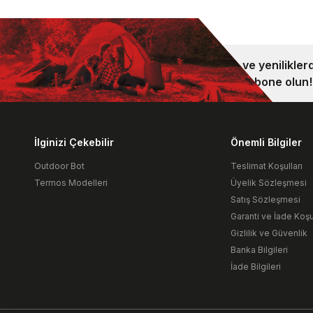
Kampanya ve yeniliklerd
bültenimize abone olun!
İlginizi Çekebilir
Önemli Bilgiler
Outdoor Bot
Teslimat Koşulları
Termos Modelleri
Üyelik Sözleşmesi
Satış Sözleşmesi
Garanti ve İade Koşul
Gizlilik ve Güvenlik
Banka Bilgileri
İade Bilgileri