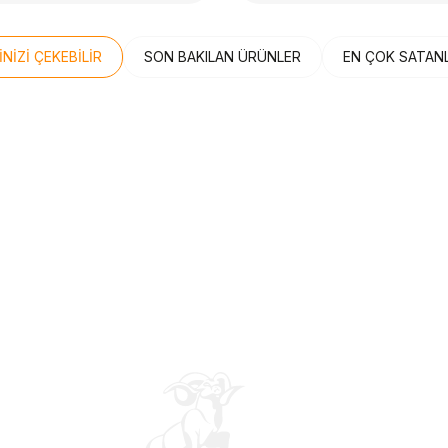
İNİZİ ÇEKEBİLİR
SON BAKILAN ÜRÜNLER
EN ÇOK SATAN
Z KARGO
ÜCRETSİZ KARGO
n
Beden
THERMOS
41⅓
42
42
42½
STD
42⅔
ondi 9 Erkek Koşu Ayakkabısı
Thermos SK3000 Stai
1
Yemek Termosu 0,47L 
Sepete Ekle
Sepete E
101470
9,00
TL
2.199,00
TL