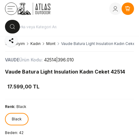
Kayıt Ol
vey
Sepe
Paylaş
Sayfa
Giyim
Kadın
Mont
Vaude Batura Light Insulation Kadın Ceket
VAUDE
Ürün Kodu:
42514|396.010
Vaude Batura Light Insulation Kadın Ceket 42514
17.599,00
TL
Renk:
Black
Black
Beden:
42