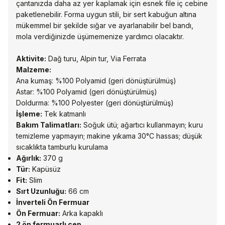
çantanızda daha az yer kaplamak için esnek file iç cebine
paketlenebilir. Forma uygun stili, bir sert kabuğun altına
mükemmel bir şekilde sığar ve ayarlanabilir bel bandı,
mola verdiğinizde üşümemenize yardımcı olacaktır.
Aktivite:
Dağ turu, Alpin tur, Via Ferrata
Malzeme:
Ana kumaş: %100 Polyamid (geri dönüştürülmüş)
Astar: %100 Polyamid (geri dönüştürülmüş)
Doldurma: %100 Polyester (geri dönüştürülmüş)
İşleme:
Tek katmanlı
Bakım Talimatları:
Soğuk ütü; ağartıcı kullanmayın; kuru
temizleme yapmayın; makine yıkama 30°C hassas; düşük
sıcaklıkta tamburlu kurulama
Ağırlık:
370 g
Tür:
Kapüsüz
Fit:
Slim
Sırt Uzunluğu:
66 cm
İnverteli Ön Fermuar
Ön Fermuar:
Arka kapaklı
2 ön fermuarlı cep