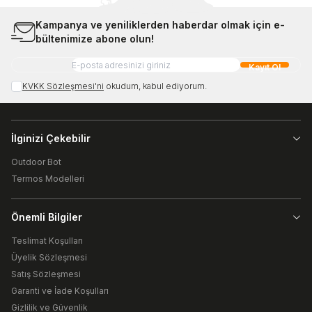
Kampanya ve yeniliklerden haberdar olmak için e-
bültenimize abone olun!
Kayıt Ol
KVKK Sözleşmesi'ni
okudum, kabul ediyorum.
İlginizi Çekebilir
Outdoor Bot
Termos Modelleri
Önemli Bilgiler
Teslimat Koşulları
Üyelik Sözleşmesi
Satış Sözleşmesi
Garanti ve İade Koşulları
Gizlilik ve Güvenlik