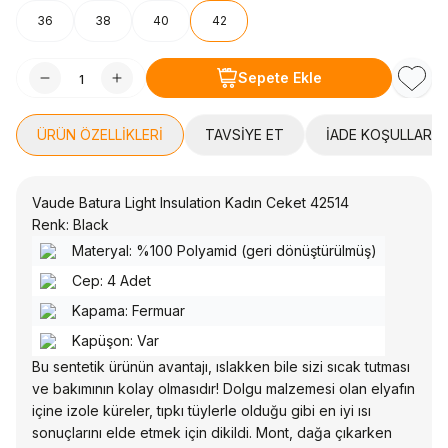
36
38
40
42
Sepete Ekle
Favori
ÜRÜN ÖZELLIKLERI
TAVSIYE ET
İADE KOŞULLARI
Vaude Batura Light Insulation Kadın Ceket 42514
Renk: Black
Materyal: %100 Polyamid (geri dönüştürülmüş)
Cep: 4 Adet
Kapama: Fermuar
Kapüşon: Var
Bu sentetik ürünün avantajı, ıslakken bile sizi sıcak tutması
ve bakımının kolay olmasıdır! Dolgu malzemesi olan elyafın
içine izole küreler, tıpkı tüylerle olduğu gibi en iyi ısı
sonuçlarını elde etmek için dikildi. Mont, dağa çıkarken