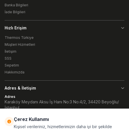
Banka Bilgileri
İade Bilgileri
Hızlı Erişim
Thermos Türkiye
Müşteri Hizmetleri
İletişim
SSS
Sepetim
Hakkımızda
Adres & İletişim
Adres
Karaköy Meydanı Aksu İş Hanı No:3 No:4/2, 34420 Beyoğlu/
İstanbul
Telefon
90 (212) 252 32 82
Çerez Kullanımı
Kişisel verileriniz, hizmetlerimizin daha iyi bir şekilde
E-Posta