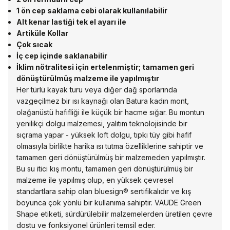
1 ön cep saklama cebi olarak kullanılabilir
Alt kenar lastiği tek el ayarı ile
Artiküle Kollar
Çok sıcak
İç cep içinde saklanabilir
İklim nötralitesi için ertelenmiştir; tamamen geri
dönüştürülmüş malzeme ile yapılmıştır
Her türlü kayak turu veya diğer dağ sporlarında
vazgeçilmez bir ısı kaynağı olan Batura kadın mont,
olağanüstü hafifliği ile küçük bir hacme sığar. Bu montun
yenilikçi dolgu malzemesi, yalıtım teknolojisinde bir
sıçrama yapar - yüksek loft dolgu, tıpkı tüy gibi hafif
olmasıyla birlikte harika ısı tutma özelliklerine sahiptir ve
tamamen geri dönüştürülmüş bir malzemeden yapılmıştır.
Bu su itici kış montu, tamamen geri dönüştürülmüş bir
malzeme ile yapılmış olup, en yüksek çevresel
standartlara sahip olan bluesign® sertifikalıdır ve kış
boyunca çok yönlü bir kullanıma sahiptir. VAUDE Green
Shape etiketi, sürdürülebilir malzemelerden üretilen çevre
dostu ve fonksiyonel ürünleri temsil eder.