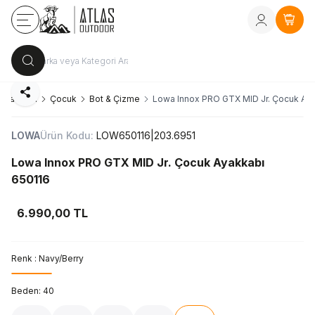
Kayıt Ol
vey
Sepe
Paylaş
Ayakkabı
Çocuk
Bot & Çizme
Lowa Innox PRO GTX MID Jr. Çocuk Aya
LOWA
Ürün Kodu:
LOW650116|203.6951
Lowa Innox PRO GTX MID Jr. Çocuk Ayakkabı
650116
6.990,00
TL
Renk :
Navy/Berry
Beden:
40