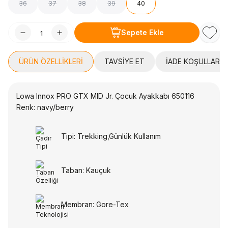
36
37
38
39
40
Sepete Ekle
Favori
ÜRÜN ÖZELLIKLERI
TAVSIYE ET
İADE KOŞULLARI
Lowa Innox PRO GTX MID Jr. Çocuk Ayakkabı 650116
Renk: navy/berry
Tipi: Trekking,Günlük Kullanım
Taban: Kauçuk
Membran: Gore-Tex