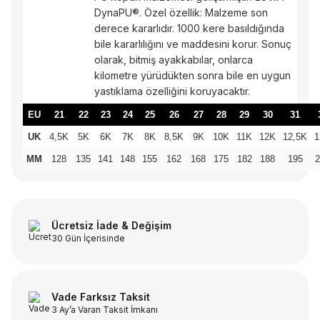
DynaPU®. Özel özellik: Malzeme son
derece kararlıdır. 1000 kere basıldığında
bile kararlılığını ve maddesini korur. Sonuç
olarak, bitmiş ayakkabılar, onlarca
kilometre yürüdükten sonra bile en uygun
yastıklama özelliğini koruyacaktır.
EU
21
22
23
24
25
26
27
28
29
30
31
UK
4,5K
5K
6K
7K
8K
8,5K
9K
10K
11K
12K
12,5K
1
MM
128
135
141
148
155
162
168
175
182
188
195
2
Ücretsiz İade & Değişim
30 Gün İçerisinde
Vade Farksız Taksit
3 Ay’a Varan Taksit İmkanı