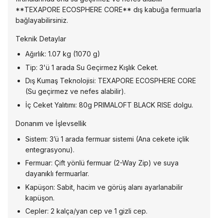
**TEXAPORE ECOSPHERE CORE** dış kabuğa fermuarla
bağlayabilirsiniz.
Teknik Detaylar
Ağırlık: 1.07 kg (1070 g)
Tip: 3'ü 1 arada Su Geçirmez Kışlık Ceket.
Dış Kumaş Teknolojisi: TEXAPORE ECOSPHERE CORE
(Su geçirmez ve nefes alabilir).
İç Ceket Yalıtımı: 80g PRIMALOFT BLACK RISE dolgu.
Donanım ve İşlevsellik
Sistem: 3’ü 1 arada fermuar sistemi (Ana cekete içlik
entegrasyonu).
Fermuar: Çift yönlü fermuar (2-Way Zip) ve suya
dayanıklı fermuarlar.
Kapüşon: Sabit, hacim ve görüş alanı ayarlanabilir
kapüşon.
Cepler: 2 kalça/yan cep ve 1 gizli cep.