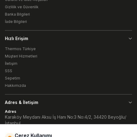
Gizlilik ve Güvenlik
Banka Bilgileri
İade Bilgileri
Hızlı Erişim
Thermos Türkiye
Müşteri Hizmetleri
İletişim
SSS
Sepetim
Hakkımızda
Adres & İletişim
Adres
Karaköy Meydanı Aksu İş Hanı No:3 No:4/2, 34420 Beyoğlu/
İstanbul
Telefon
90 (212) 252 32 82
Çerez Kullanımı