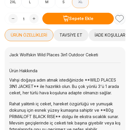
2XL
L
M
S
XL
Sepete Ekle
Favori
ÜRÜN ÖZELLIKLERI
TAVSIYE ET
İADE KOŞULLARI
Jack Wolfskin Wild Places 3in1 Outdoor Ceketi
Ürün Hakkında
Vahşi doğaya adım atmak istediğinizde **WILD PLACES
3IN1 JACKET** ile hazırlıklı olun. Bu çok yönlü 3'ü 1 arada
ceket, her türlü hava koşuluna adapte olmanızı sağlar.
Rahat yalıtımlı iç ceket, hareket özgürlüğü ve yumuşak
dokunuş için esnek yüzey kumaşına sahiptir ve **80g
PRIMALOFT BLACK RISE** dolgu ile ekstra sıcaklık sunar.
Mevsim geçişlerinde iç ceketi tek başına giyebilir veya kış
fırtınalarında onu su geçirmez ve nefes alabilir