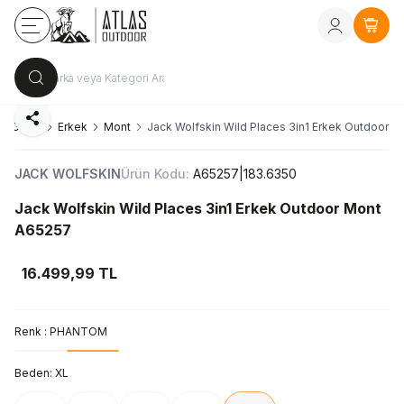
Kayıt Ol
vey
Sepe
Paylaş
Giyim
Erkek
Mont
Jack Wolfskin Wild Places 3in1 Erkek Outdoor 
JACK WOLFSKIN
Ürün Kodu:
A65257|183.6350
Jack Wolfskin Wild Places 3in1 Erkek Outdoor Mont
A65257
16.499,99
TL
Renk :
PHANTOM
Beden:
XL