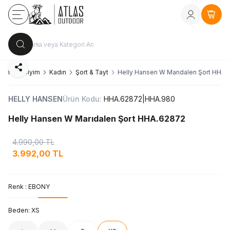
Kayıt Ol
vey
Sepe
Paylaş
Sayfa
Giyim
Kadın
Şort & Tayt
Helly Hansen W Marıdalen Şort HHA.
HELLY HANSEN
Ürün Kodu:
HHA.62872|HHA.980
Helly Hansen W Marıdalen Şort HHA.62872
4.990,00
TL
3.992,00
TL
Renk :
EBONY
Beden:
XS