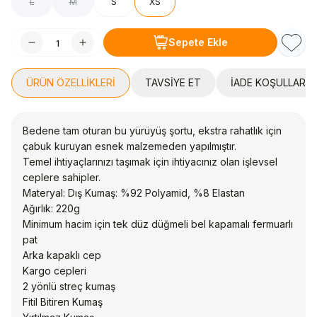
L
M
S
XS
Sepete Ekle
Favori
ÜRÜN ÖZELLIKLERI
TAVSIYE ET
İADE KOŞULLARI
Bedene tam oturan bu yürüyüş şortu, ekstra rahatlık için
çabuk kuruyan esnek malzemeden yapılmıştır.
Temel ihtiyaçlarınızı taşımak için ihtiyacınız olan işlevsel
ceplere sahipler.
Materyal: Dış Kumaş: %92 Polyamid, %8 Elastan
Ağırlık: 220g
Minimum hacim için tek düz düğmeli bel kapamalı fermuarlı
pat
Arka kapaklı cep
Kargo cepleri
2 yönlü streç kumaş
Fitil Bitiren Kumaş