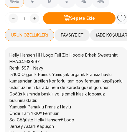
XXXL
S
M
L
XL
XXL
Sepete Ekle
Favori
ÜRÜN ÖZELLIKLERI
TAVSIYE ET
İADE KOŞULLARI
Helly Hansen HH Logo Full Zip Hoodie Erkek Sweatshirt
HHA.34163-597
Renk: 597 - Navy
%100 Organik Pamuk Yumuşak organik Fransız havlu
kumaşından üretilen konforlu, tam boy fermuarlı kapüşonlu
üstümüz hem karada hem de karada güzel görünür.
Göğüs kısmında baskılı ve işlemeli klasik logomuz
bulunmaktadır.
Yumuşak Pamuklu Fransız Havlu
Önde Tam YKK® Fermuar
Sol Göğüste Helly Hansen® Logo
Jersey Astarlı Kapüşon