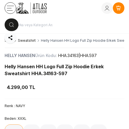
Kayıt Ol
vey
Sepe
Paylaş
Erkek
Sweatshirt
Helly Hansen HH Logo Full Zip Hoodie Erkek Sweat
HELLY HANSEN
Ürün Kodu:
HHA.34163|HHA.597
Helly Hansen HH Logo Full Zip Hoodie Erkek
Sweatshirt HHA.34163-597
4.299,00
TL
Renk :
NAVY
Beden:
XXXL