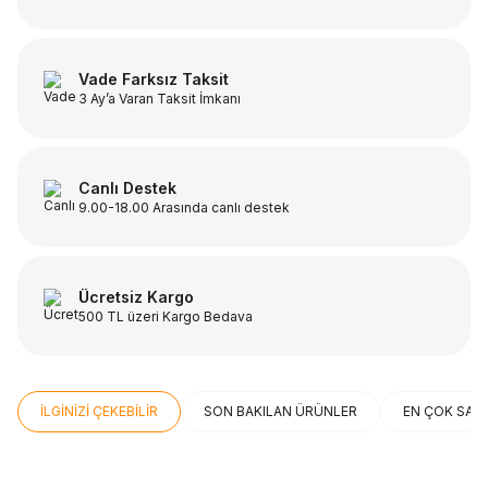
Vade Farksız Taksit
3 Ay’a Varan Taksit İmkanı
Canlı Destek
9.00-18.00 Arasında canlı destek
Ücretsiz Kargo
500 TL üzeri Kargo Bedava
İLGİNİZİ ÇEKEBİLİR
SON BAKILAN ÜRÜNLER
EN ÇOK SAT
ÜCRETSİZ KARGO
ÜCRETSİZ KARGO
Beden
Beden
THERMOS
HOKA