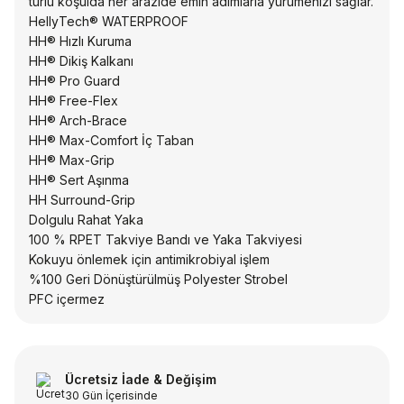
türlü koşulda her arazide emin adımlarla yürümenizi sağlar.
HellyTech® WATERPROOF
HH® Hızlı Kuruma
HH® Dikiş Kalkanı
HH® Pro Guard
HH® Free-Flex
HH® Arch-Brace
HH® Max-Comfort İç Taban
HH® Max-Grip
HH® Sert Aşınma
HH Surround-Grip
Dolgulu Rahat Yaka
100 % RPET Takviye Bandı ve Yaka Takviyesi
Kokuyu önlemek için antimikrobiyal işlem
%100 Geri Dönüştürülmüş Polyester Strobel
PFC içermez
Ücretsiz İade & Değişim
30 Gün İçerisinde