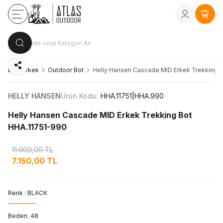
Kayıt Ol
vey
Sepe
Paylaş
kkabı
Erkek
Outdoor Bot
Helly Hansen Cascade MID Erkek Trekking 
HELLY HANSEN
Ürün Kodu:
HHA.11751|HHA.990
Helly Hansen Cascade MID Erkek Trekking Bot
HHA.11751-990
11.000,00
TL
7.150,00
TL
Renk :
BLACK
Beden:
48