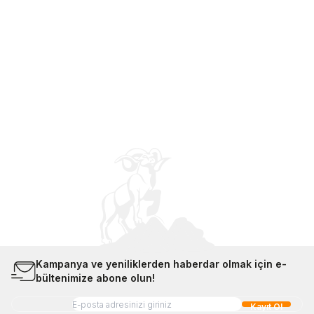
STD
41⅓
42
Thermos SK3000 Stainless King
Hoka Bondi 9 Erkek Koşu
Yemek Termosu 0,47L Midnight
Ayakkabısı 1162011
Blue 101470
Sepete Ekle
Sepete Ekle
2.199,00
TL
12.999,00
TL
Sepete Ekle
Sepete Ekle
Kampanya ve yeniliklerden haberdar olmak için e-
bültenimize abone olun!
Kayıt Ol