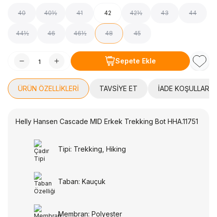
40
40½
41
42
42½
43
44
44½
46
46½
48
45
Sepete Ekle
Favori
ÜRÜN ÖZELLIKLERI
TAVSIYE ET
İADE KOŞULLARI
Helly Hansen Cascade MID Erkek Trekking Bot HHA.11751
Tipi: Trekking, Hiking
Taban: Kauçuk
Membran: Polyester