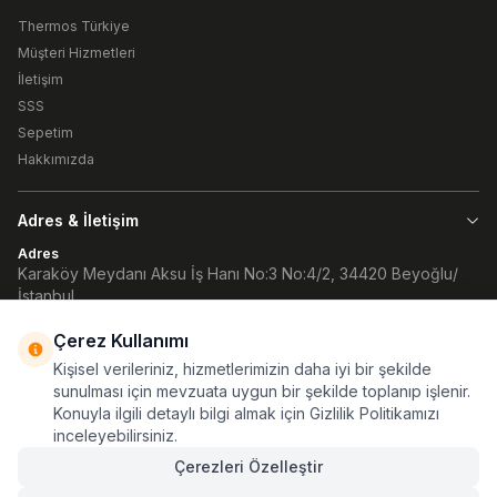
Thermos Türkiye
Müşteri Hizmetleri
İletişim
SSS
Sepetim
Hakkımızda
Adres & İletişim
Adres
Karaköy Meydanı Aksu İş Hanı No:3 No:4/2, 34420 Beyoğlu/
İstanbul
Telefon
90 (212) 252 32 82
Çerez Kullanımı
Kişisel verileriniz, hizmetlerimizin daha iyi bir şekilde
E-Posta
info@atlaskamp.com
sunulması için mevzuata uygun bir şekilde toplanıp işlenir.
Konuyla ilgili detaylı bilgi almak için Gizlilik Politikamızı
inceleyebilirsiniz.
Çerezleri Özelleştir