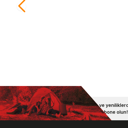
Yemek Termosu 0,47L Midnight Blue
Erkek 
Sepete Ekle
101470
21.999
2.199,00
TL
17.59
Kampanya ve yeniliklerd
bültenimize abone olun!