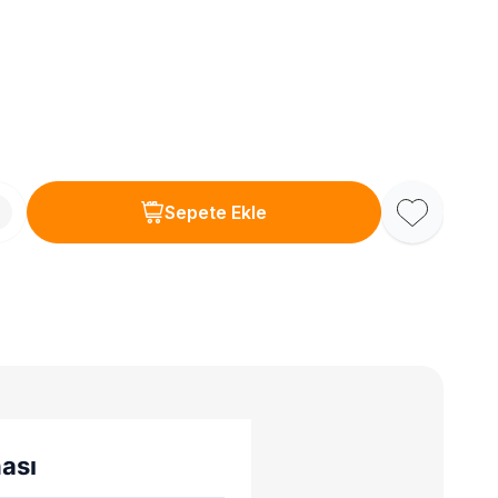
Sepete Ekle
Favoriye Ekl
ası