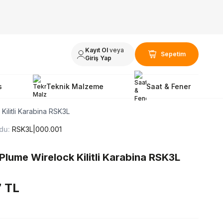
Kayıt Ol
veya
Sepetim
Giriş Yap
s
Teknik Malzeme
Saat & Fener
Kilitli Karabina RSK3L
du:
RSK3L|000.001
 Plume Wirelock Kilitli Karabina RSK3L
7
TL