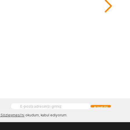
kle
Sepete Ekle
11.999,00
TL
Kayıt Ol
Sözleşmesi'ni
okudum, kabul ediyorum.