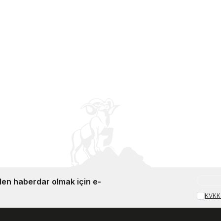
Taktik Bot L47234200
1162011
Sepete Ekle
Sepete E
,99
TL
%
20
9,99
TL
12.999,00
TL
en haberdar olmak için e-
KVKK 