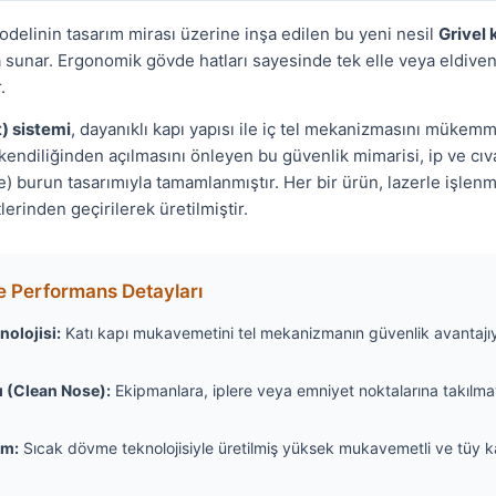
delinin tasarım mirası üzerine inşa edilen bu yeni nesil
Grivel 
da sunar. Ergonomik gövde hatları sayesinde tek elle veya eldive
.
t) sistemi
, dayanıklı kapı yapısı ile iç tel mekanizmasını mükemme
endiliğinden açılmasını önleyen bu güvenlik mimarisi, ip ve cıv
) burun tasarımıyla tamamlanmıştır. Her bir ürün, lazerle işlenm
tlerinden geçirilerek üretilmiştir.
e Performans Detayları
nolojisi:
Katı kapı mukavemetini tel mekanizmanın güvenlik avantajıy
ı (Clean Nose):
Ekipmanlara, iplere veya emniyet noktalarına takılm
ım:
Sıcak dövme teknolojisiyle üretilmiş yüksek mukavemetli ve tüy 