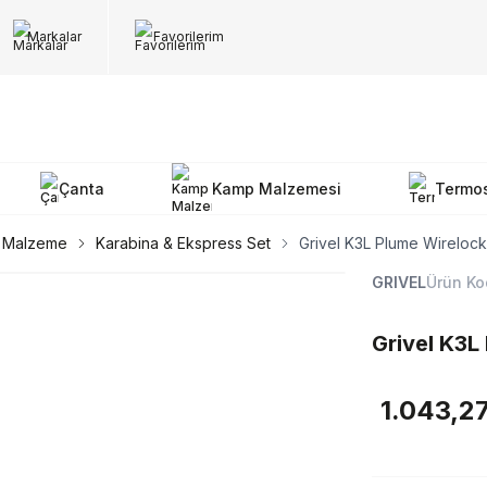
Markalar
Favorilerim
Çanta
Kamp Malzemesi
Termo
 Malzeme
Karabina & Ekspress Set
Grivel K3L Plume Wirelock 
GRIVEL
Ürün Ko
Grivel K3L
1.043,2