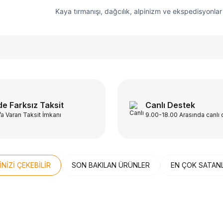
Kaya tırmanışı, dağcılık, alpinizm ve ekspedisyonlar
e Farksız Taksit
Canlı Destek
’a Varan Taksit İmkanı
9.00-18.00 Arasında canlı
İNİZİ ÇEKEBİLİR
SON BAKILAN ÜRÜNLER
EN ÇOK SATAN
Z KARGO
ÜCRETSİZ KARGO
n
Beden
MON
HOKA
40½
41
41⅓
42
n Quest 4D Forces 2 High GTX
Hoka Bondi 9 Erkek K