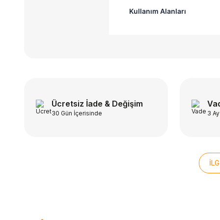
Kullanım Alanları
Ücretsiz İade & Değişim
Vad
30 Gün İçerisinde
3 Ay
İLG
ÜCRETSİZ KARGO
ÜCRETSİ
Beden
Bede
THERMOS
SALO
STD
Thermos SK3000 Stainless King
Salomo