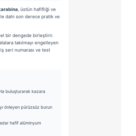
karabina
, üstün hafifliği ve
nle dahi son derece pratik ve
l bir dengede birleştirir.
atalara takılmayı engelleyen
iş seri numarası ve test
la buluşturarak kazara
ayı önleyen pürüzsüz burun
kadar hafif alüminyum