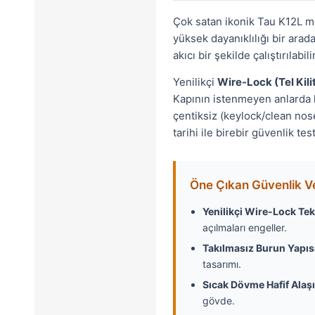
Çok satan ikonik Tau K12L mo
yüksek dayanıklılığı bir ara
akıcı bir şekilde çalıştırılabilir
Yenilikçi
Wire-Lock (Tel Kili
Kapının istenmeyen anlarda k
çentiksiz (keylock/clean nose
tarihi ile birebir güvenlik tes
Öne Çıkan Güvenlik V
Yenilikçi Wire-Lock Tek
açılmaları engeller.
Takılmasız Burun Yapıs
tasarımı.
Sıcak Dövme Hafif Alaş
gövde.