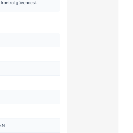
l kontrol güvencesi.
 kN