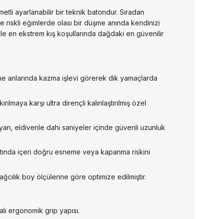
metli ayarlanabilir bir teknik batondur. Sıradan
ve riskli eğimlerde olası bir düşme anında kendinizi
yle en ekstrem kış koşullarında dağdaki en güvenilir
e anlarında kazma işlevi görerek dik yamaçlarda
rılmaya karşı ultra dirençli kalınlaştırılmış özel
an, eldivenle dahi saniyeler içinde güvenli uzunluk
 altında içeri doğru esneme veya kapanma riskini
ılık boy ölçülerine göre optimize edilmiştir.
ı ergonomik grip yapısı.