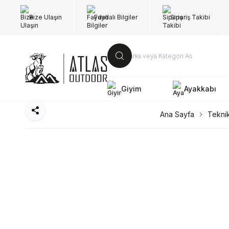
Bize Ulaşın
Faydalı Bilgiler
Sipariş Takibi
Giyim
Ayakkabı
Paylaş
Ana Sayfa
Tekni