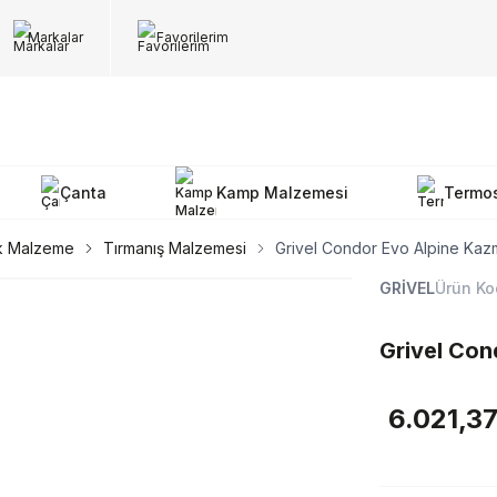
Markalar
Favorilerim
Çanta
Kamp Malzemesi
Termo
k Malzeme
Tırmanış Malzemesi
Grivel Condor Evo Alpine Ka
GRİVEL
Ürün Ko
Grivel Co
6.021,3