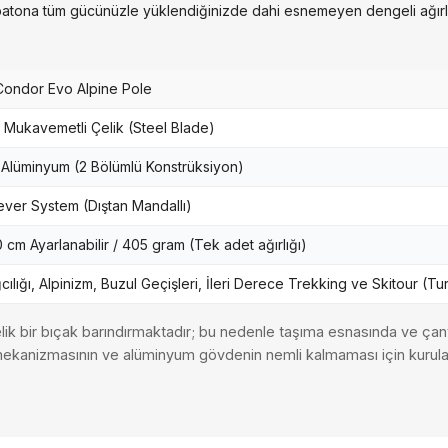
atona tüm gücünüzle yüklendiğinizde dahi esnemeyen dengeli ağırlı
 Condor Evo Alpine Pole
 Mukavemetli Çelik (Steel Blade)
 Alüminyum (2 Bölümlü Konstrüksiyon)
ver System (Dıştan Mandallı)
0 cm Ayarlanabilir / 405 gram (Tek adet ağırlığı)
cılığı, Alpinizm, Buzul Geçişleri, İleri Derece Trekking ve Skitour (Tu
ik bir bıçak barındırmaktadır; bu nedenle taşıma esnasında ve ça
kilit mekanizmasının ve alüminyum gövdenin nemli kalmaması için ku