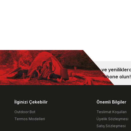
Kampanya ve yeniliklerd
bültenimize abone olun!
İlginizi Çekebilir
Önemli Bilgiler
Outdoor Bot
Teslimat Koşulları
Termos Modelleri
Üyelik Sözleşmesi
Satış Sözleşmesi