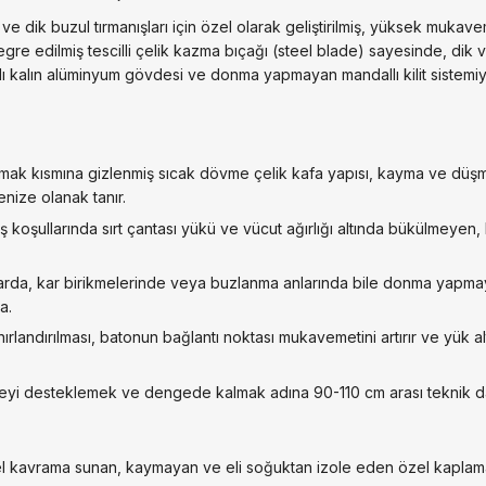
ve dik buzul tırmanışları için özel olarak geliştirilmiş, yüksek mukave
egre edilmiş tescilli çelik kazma bıçağı (steel blade) sayesinde, dik 
alı kalın alüminyum gövdesi ve donma yapmayan mandallı kilit sistemi
ak kısmına gizlenmiş sıcak dövme çelik kafa yapısı, kayma ve düşm
nize olanak tanır.
ş koşullarında sırt çantası yükü ve vücut ağırlığı altında bükülmeyen, kı
arda, kar birikmelerinde veya buzlanma anlarında bile donma yapmay
a.
ınırlandırılması, batonun bağlantı noktası mukavemetini artırır ve yük
deyi desteklemek ve dengede kalmak adına 90-110 cm arası teknik dağc
l kavrama sunan, kaymayan ve eli soğuktan izole eden özel kaplamal