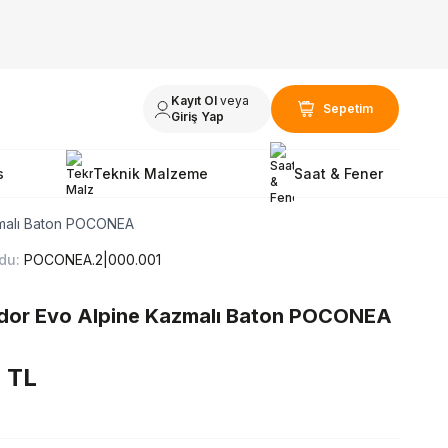
Kayıt Ol
veya
Sepetim
Giriş Yap
s
Teknik Malzeme
Saat & Fener
zmalı Baton POCONEA
du:
POCONEA.2|000.001
ndor Evo Alpine Kazmalı Baton POCONEA
7
TL