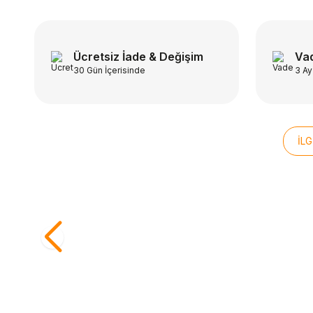
Ücretsiz İade & Değişim
Vad
30 Gün İçerisinde
3 Ay
İLG
ÜCRETSİZ KARGO
ÜCRETSİ
Beden
Bede
THERMOS
HOKA
STD
Thermos SK3000 Stainless King
Hoka B
Yemek Termosu 0,47L Midnight Blue
116201
Sepete Ekle
101470
2.199,00
TL
12.99