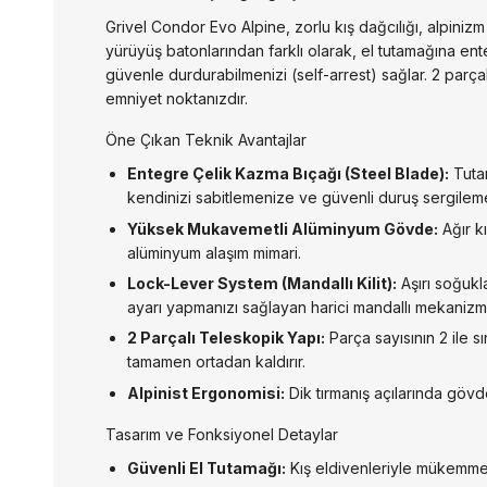
Grivel Condor Evo Alpine, zorlu kış dağcılığı, alpinizm 
yürüyüş batonlarından farklı olarak, el tutamağına ent
güvenle durdurabilmenizi (self-arrest) sağlar. 2 parç
emniyet noktanızdır.
Öne Çıkan Teknik Avantajlar
Entegre Çelik Kazma Bıçağı (Steel Blade):
Tutam
kendinizi sabitlemenize ve güvenli duruş sergileme
Yüksek Mukavemetli Alüminyum Gövde:
Ağır kı
alüminyum alaşım mimari.
Lock-Lever System (Mandallı Kilit):
Aşırı soğukl
ayarı yapmanızı sağlayan harici mandallı mekanizm
2 Parçalı Teleskopik Yapı:
Parça sayısının 2 ile s
tamamen ortadan kaldırır.
Alpinist Ergonomisi:
Dik tırmanış açılarında göv
Tasarım ve Fonksiyonel Detaylar
Güvenli El Tutamağı:
Kış eldivenleriyle mükemme