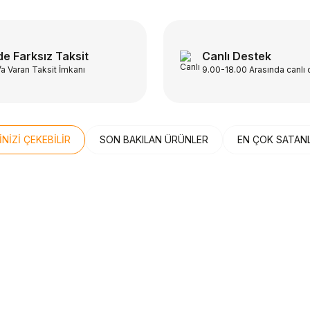
e Farksız Taksit
Canlı Destek
’a Varan Taksit İmkanı
9.00-18.00 Arasında canlı
İNİZİ ÇEKEBİLİR
SON BAKILAN ÜRÜNLER
EN ÇOK SATAN
Z KARGO
ÜCRETSİZ KARGO
n
Beden
SALOMON
41⅓
42
40½
42⅔
ondi 9 Erkek Koşu Ayakkabısı
Salomon Quest 4D Fo
1
Erkek Taktik Bot L47
Sepete Ekle
Sepete E
21.999,99
TL
9,00
TL
17.599,99
TL