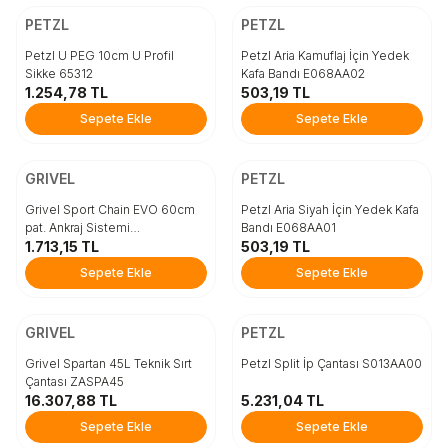
Beden
Beden
PETZL
PETZL
STD
STD
Petzl U PEG 10cm U Profil
Petzl Aria Kamuflaj İçin Yedek
Sikke 65312
Kafa Bandı E068AA02
1.254,78
TL
503,19
TL
Sepete Ekle
Sepete Ekle
Sepete Ekle
Sepete Ekle
ÜCRETSİZ KARGO
Beden
Beden
GRIVEL
PETZL
60CM
STD
Grivel Sport Chain EVO 60cm
Petzl Aria Siyah İçin Yedek Kafa
pat. Ankraj Sistemi
Bandı E068AA01
RTGSDAISYE
1.713,15
TL
503,19
TL
Sepete Ekle
Sepete Ekle
Sepete Ekle
Sepete Ekle
ÜCRETSİZ KARGO
ÜCRETSİZ KARGO
Beden
Beden
GRIVEL
PETZL
STD
STD
Grivel Spartan 45L Teknik Sırt
Petzl Split İp Çantası S013AA00
Çantası ZASPA45
16.307,88
TL
5.231,04
TL
Sepete Ekle
Sepete Ekle
Sepete Ekle
Sepete Ekle