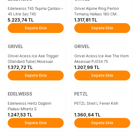
STD
STD
Edelweiss T45 Taşıma Çantası –
Grivel Alpine Ring Perlon
45 Litre Sac.T45
Tırmanış Halkası 180 CM
5.223,74
TL
RTRINGAL
1.317,81
TL
Sepete Ekle
Sepete Ekle
Sepete Ekle
Sepete Ekle
ÜCRETSİZ KARGO
ÜCRETSİZ KARGO
Beden
Beden
GRIVEL
GRIVEL
STD
STD
Grivel Acess.Ice Axe Trigger
Grivel Acess.Ice Axe The Horn
(Standard Tube) Aksesuar
Aksesuar PJ034.75
PJ034.74
1.372,72
TL
1.207,99
TL
Sepete Ekle
Sepete Ekle
Sepete Ekle
Sepete Ekle
ÜCRETSİZ KARGO
ÜCRETSİZ KARGO
Beden
Beden
EDELWEISS
PETZL
STD
STD
Edelweiss Hertz Dağıtım
PETZL Shell L Fener Kılıfı
Plakası Mhertz.S
1.247,53
TL
1.360,64
TL
Sepete Ekle
Sepete Ekle
Sepete Ekle
Sepete Ekle
ÜCRETSİZ KARGO
ÜCRETSİZ KARGO