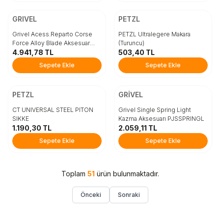
ÜCRETSİZ KARGO
Beden
Beden
GRIVEL
PETZL
STD
STD
Grivel Acess.Reparto Corse
PETZL Ultralegere Makara
Force Alloy Blade Aksesuar
(Turuncu)
RDFABLA
4.941,78
TL
503,40
TL
Sepete Ekle
Sepete Ekle
Sepete Ekle
Sepete Ekle
ÜCRETSİZ KARGO
ÜCRETSİZ KARGO
Beden
Beden
PETZL
GRİVEL
5
7
9
STD
CT UNIVERSAL STEEL PITON
Grivel Single Spring Light
SIKKE
Kazma Aksesuarı PJSSPRINGL
1.190,30
TL
2.059,11
TL
Sepete Ekle
Sepete Ekle
Sepete Ekle
Sepete Ekle
Toplam
51
ürün bulunmaktadır.
Önceki
Sonraki