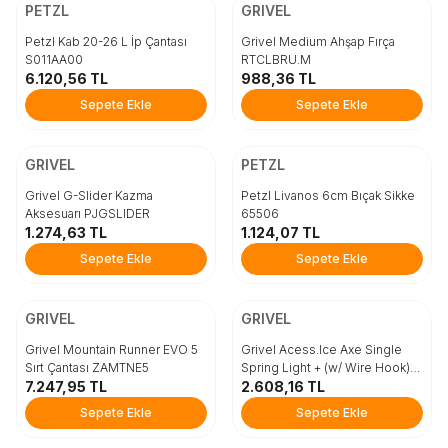
Beden
Beden
PETZL
GRIVEL
STD
S
M
Petzl Kab 20-26 L İp Çantası
Grivel Medium Ahşap Fırça
S011AA00
RTCLBRU.M
6.120,56
TL
988,36
TL
Sepete Ekle
Sepete Ekle
Sepete Ekle
Sepete Ekle
ÜCRETSİZ KARGO
ÜCRETSİZ KARGO
Beden
Sepete Ekle
GRIVEL
PETZL
STD
Grivel G-Slider Kazma
Petzl Livanos 6cm Bıçak Sikke
Aksesuarı PJGSLIDER
65506
1.274,63
TL
1.124,07
TL
Sepete Ekle
Sepete Ekle
Sepete Ekle
ÜCRETSİZ KARGO
ÜCRETSİZ KARGO
Beden
Beden
GRIVEL
GRIVEL
L/XL
S/M
STD
Grivel Mountain Runner EVO 5
Grivel Acess.Ice Axe Single
Sırt Çantası ZAMTNE5
Spring Light + (w/ Wire Hook)
7.247,95
TL
Aksesuar PJSSPRINGL+
2.608,16
TL
Sepete Ekle
Sepete Ekle
Sepete Ekle
Sepete Ekle
ÜCRETSİZ KARGO