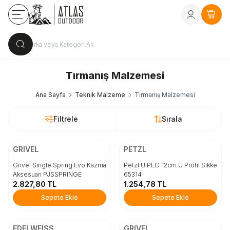
Kayıt Ol
vey
Sepe
Tırmanış Malzemesi
Ana Sayfa
Teknik Malzeme
Tırmanış Malzemesi
Filtrele
Sırala
ÜCRETSİZ KARGO
ÜCRETSİZ KARGO
Beden
Beden
GRIVEL
PETZL
STD
STD
Grivel Single Spring Evo Kazma
Petzl U PEG 12cm U Profil Sikke
Aksesuarı PJSSPRINGE
65314
2.827,80
TL
1.254,78
TL
Sepete Ekle
Sepete Ekle
Sepete Ekle
Sepete Ekle
ÜCRETSİZ KARGO
ÜCRETSİZ KARGO
Beden
Beden
EDELWEISS
GRIVEL