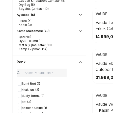
Cüzdan & Pasaport Çantaları
(8)
ÜCRETSİZ K
Dry Bag
(5)
Seyahat Çantası
(10)
Beden
VAUDE
Ayakkabı
(5)
L
Erkek
(5)
Vaude Tek
Kadın
(3)
Erkek Ce
Kamp Malzemesi
(40)
Se
14.999,
Çadır
(8)
Uyku Tulumu
(8)
ÜCRETSİZ K
Mat & Şişme Yatak
(10)
Kamp Ekipmanı
(14)
Beden
VAUDE
S
Renk
Vaude El
Outdoor 
Se
42434
31.999,
Burnt Red
(1)
ÜCRETSİZ K
khaki uni
(2)
Beden
VAUDE
dusty forest
(2)
oat
(3)
3
Vaude Wo
balticsea/blue
(1)
II Kadın