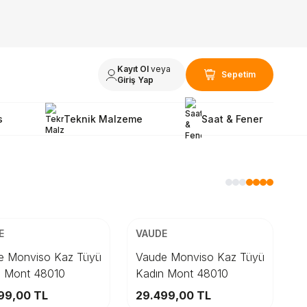
Kayıt Ol
veya
Sepetim
Giriş Yap
s
Teknik Malzeme
Saat & Fener
SİZ KARGO
ÜCRETSİZ KARGO
en
Beden
E
VAUDE
34
46
36
38
34
40
36
42
e Monviso Kaz Tüyü
Vaude Monviso Kaz Tüyü
n Mont 48010
Kadın Mont 48010
Sepete Ekle
Sepete Ekle
99,00
TL
29.499,00
TL