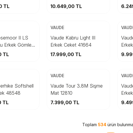
pete Ekle
Sepete Ekle
4569
0
TL
10.649,00
TL
6.24
ARGO
ÜCRETSİZ KARGO
ÜCRET
Beden
Bed
VAUDE
VAUD
M
L
S
XL
M
XXL
L
semoor II LS
Vaude Kabru Light III
Vaude
lu Erkek Gömlek
Erkek Ceket 41664
Erke
pete Ekle
Sepete Ekle
0
TL
17.999,00
TL
9.99
ARGO
ÜCRETSİZ KARGO
ÜCRET
Beden
Bed
VAUDE
VAUD
M
S
STD
XL
XXL
rhike Softshell
Vaude Tour 3.8M Sişme
Vaude
lek 48548
Mat 12810
Erkek
pete Ekle
Sepete Ekle
0
TL
7.399,00
TL
9.49
Toplam
534
ürün bulunmak