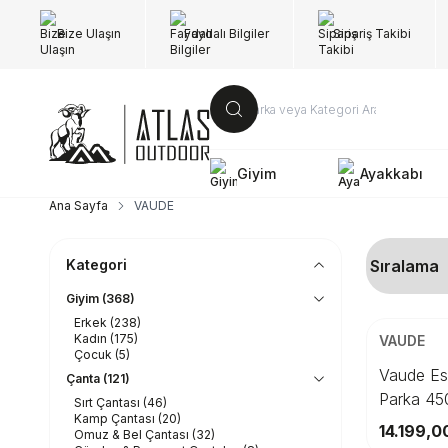
Bize Ulaşın
Faydalı Bilgiler
Sipariş Takibi
Giyim
Ayakkabı
Ana Sayfa
VAUDE
Kategori
Giyim
(368)
ÜCRETSİZ K
Erkek
(238)
Beden
Kadın
(175)
VAUDE
Çocuk
(5)
3
Vaude Es
Çanta
(121)
Parka 45
Sırt Çantası
(46)
Se
Kamp Çantası
(20)
14.199,0
Omuz & Bel Çantası
(32)