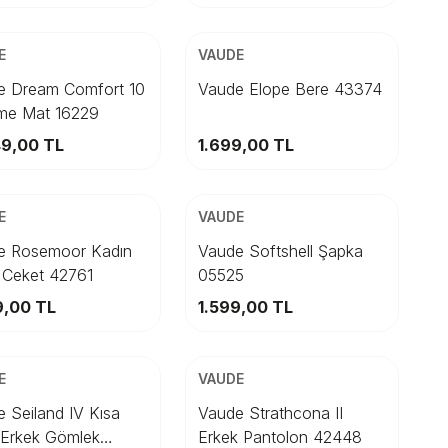
SİZ KARGO
ÜCRETSİZ KARGO
en
Beden
E
VAUDE
STD
STD
e Dream Comfort 10
Vaude Elope Bere 43374
şme Mat 16229
Sepete Ekle
Sepete Ekle
49,00
TL
1.699,00
TL
SİZ KARGO
ÜCRETSİZ KARGO
en
Beden
E
VAUDE
34
XL
36
XXL
38
L
40
M
42
e Rosemoor Kadın
Vaude Softshell Şapka
 Ceket 42761
05525
Sepete Ekle
Sepete Ekle
9,00
TL
1.599,00
TL
SİZ KARGO
ÜCRETSİZ KARGO
en
Beden
E
VAUDE
S
44
42
M
46
L
48
46
XL
48
XXL
 Seiland IV Kısa
Vaude Strathcona II
 Erkek Gömlek
Erkek Pantolon 42448