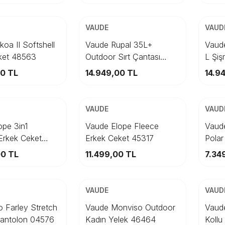
ARGO
ÜCRETSİZ KARGO
ÜCRET
Beden
Bed
VAUDE
VAUD
M
S
STD
XL
XXL
oa II Softshell
Vaude Rupal 35L+
Vaud
ket 48563
Outdoor Sırt Çantası
L Şi
pete Ekle
Sepete Ekle
45436
00
TL
14.949,00
TL
14.9
ARGO
ÜCRETSİZ KARGO
ÜCRET
Beden
Bed
VAUDE
VAUD
M
L
S
XL
M
XXL
L
ope 3in1
Vaude Elope Fleece
Vaud
Erkek Ceket
Erkek Ceket 45317
Polar
pete Ekle
Sepete Ekle
00
TL
11.499,00
TL
7.34
ARGO
ÜCRETSİZ KARGO
ÜCRET
Beden
Bed
VAUDE
VAUD
4
36
38
36
40
38
42
40
 Farley Stretch
Vaude Monviso Outdoor
Vaude
 Pantolon 04576
Kadın Yelek 46464
Kollu