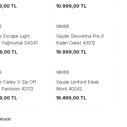
Sepete Ekle
Sepete Ekle
6
9,00
TL
10.999,00
TL
SİZ KARGO
ÜCRETSİZ KARGO
en
Beden
E
VAUDE
S
XXXL
XL
M
XXL
L
36
XL
38
XXL
 Escape Light
Vaude Sesvenna Pro II
k Yağmurluk 04341
Kadın Ceket 43012
Sepete Ekle
Sepete Ekle
9,00
TL
19.999,00
TL
SİZ KARGO
ÜCRETSİZ KARGO
en
Beden
E
VAUDE
46
XXXL
48
50
XXXL
52
S
54
 Farley V Zip Off
Vaude Limford Erkek
 Pantolon 42172
Mont 40242
Sepete Ekle
Sepete Ekle
9,00
TL
16.499,00
TL
tadır.