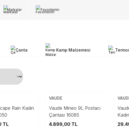
Markalar
Favorilerim
Çanta
Kamp Malzemesi
Termo
ARGO
ÜCRETSİZ KARGO
ÜCRET
Beden
Bed
VAUDE
VAUD
8
40
42
STD
44
36
cape Rain Kadın
Vaude Mineo 9L Postacı
Vaud
050
Çantası 16085
Kadı
pete Ekle
Sepete Ekle
0
TL
4.899,00
TL
29.4