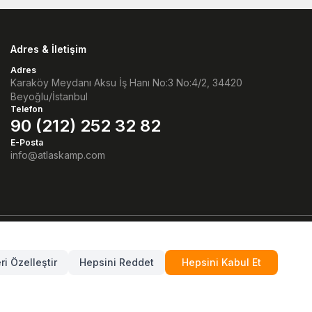
Adres & İletişim
Adres
Karaköy Meydanı Aksu İş Hanı No:3 No:4/2, 34420
Beyoğlu/İstanbul
Telefon
90 (212) 252 32 82
E-Posta
info@atlaskamp.com
Facebook
Instagram
Linkedin
Whatsaap
ri Özelleştir
Hepsini Reddet
Hepsini Kabul Et